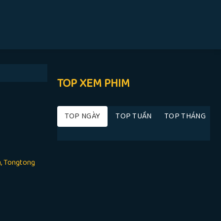
TOP XEM PHIM
TOP NGÀY
TOP TUẦN
TOP THÁNG
n, Tongtong