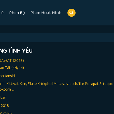
Lẻ
Phim Bộ
Phim Hoạt Hình
NG TÌNH YÊU
 SAWAT
(2018)
àn Tất (44/44)
n Jansiri
lla Kittivat Kirn, Fluke Krirkphol Masayavanich, Tre Porapat Srikajor
ktorn ,...
 Lan
:
2018
10 điểm