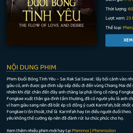
Thời lượng:
60
Lượt xem:
23 
Thể loại:
Phim
NỘI DUNG PHIM
Phim Đuổi Bóng Tình Yêu – Sai Rak Sai Sawat: lấy bối cảnh vào nhữ
giàu có, anh được gia đình sắp sếp điều đi đến vùng Chiang Mai để
nhiên khi đặt chân đến đây anh chàng lại phải lòng cô nàng Fongk
Fongkae xuất thân gia đình tầm thường, đã có người yêu là anh ch
vì ham giàu sang nên đã bắt ép cô đồng ý cưới Karmfah, bắt nhốt c
Fongkae trốn thoát, thế là Karmfah hay tin điều người đuổi theo.
yêu không thể cưỡng ép nên đã đành rút lui chúc phúc cho họ.
Xem thêm nhiều phim mới hay tại
Phimmoi | Phimmoilon