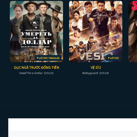
Full HD Vietsub
Full HD
GỤC NGÃ TRƯỚC ĐỒNG TIỀN
VỆ SĨ 2
Dead for a Dollar (2022)
Bodyguard (2023)