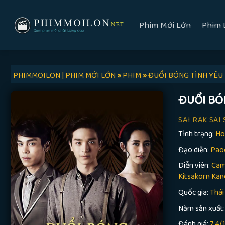
Skip
to
Phim Mới Lớn
Phim 
content
PHIMMOILON | PHIM MỚI LỚN
»
PHIM
»
ĐUỔI BÓNG TÌNH YÊU
ĐUỔI BÓ
SAI RAK SAI
Tình trạng:
Ho
Đạo diễn:
Paoo
Diễn viên:
Cami
Kitsakorn Kano
Quốc gia:
Thái
Năm sản xuất
Đánh giá:
7.4/