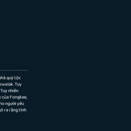
nhà quý tộc
aowalak. Tuy
 Tuy nhiên
ẹ của Fongkae,
cho người yêu
ô ra rằng tình