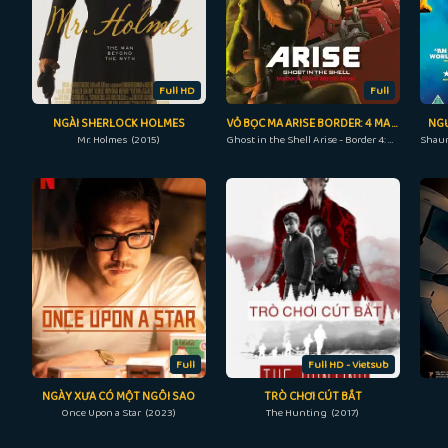
Full HD
Full
NGÀI SHERLOCK HOLMES
VỎ BỌC MA ARISE BORDER: 4 MA ĐƠN ĐỘC
NGƯ
Mr. Holmes (2015)
Ghost in the Shell Arise - Border 4: Ghost Stands Alone (2014)
Full
Full HD - Vietsub
NGÀY XƯA CÓ MỘT NGÔI SAO
TRÒ CHƠI CÚT BẮT
Once Upon a Star (2023)
The Hunting (2017)