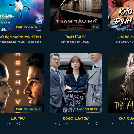
Full HD - Vietsub
Full
ỜI BẠN NGOÀI HÀNH TINH
TRẠM TÀU MA
KHO BÁU 
Shaun the Sheep Movie: Farmageddon (2019)
Ghost Station (2023)
Treasure Of D
Full HD - Vietsub
Hoàn Tất (12/12)
LƯU TRỮ
BỘ ĐÔI LUẬT SƯ
KHAI QUẬ
Archive (2020)
May It Please The Court (2022)
Digging Up the