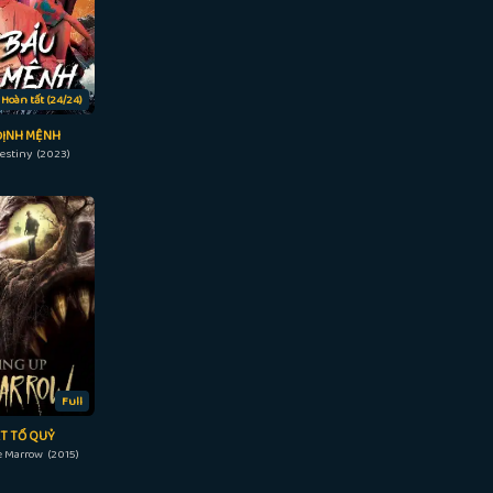
Hoàn tất (24/24)
ĐỊNH MỆNH
estiny (2023)
Full
T TỔ QUỶ
 Marrow (2015)