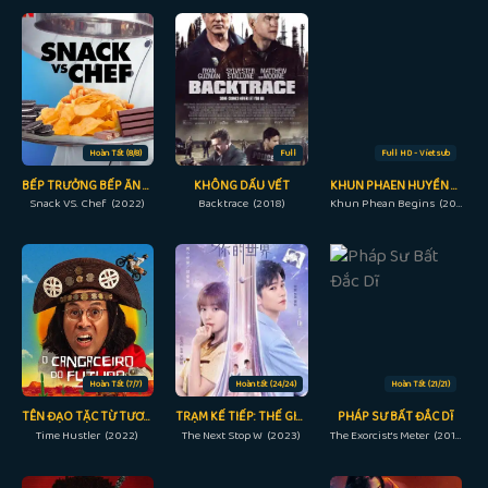
Hoàn Tất (8/8)
Full
Full HD - Vietsub
BẾP TRƯỞNG BẾP ĂN VẶT
KHÔNG DẤU VẾT
KHUN PHAEN HUYỀN THOẠI BẮT ĐẦU
Snack VS. Chef (2022)
Backtrace (2018)
Khun Phean Begins (2019)
Hoàn Tất (7/7)
Hoàn tất (24/24)
Hoàn Tất (21/21)
TÊN ĐẠO TẶC TỪ TƯƠNG LAI
TRẠM KẾ TIẾP: THẾ GIỚI CỦA ANH
PHÁP SƯ BẤT ĐẮC DĨ
Time Hustler (2022)
The Next Stop W (2023)
The Exorcist's Meter (2017)