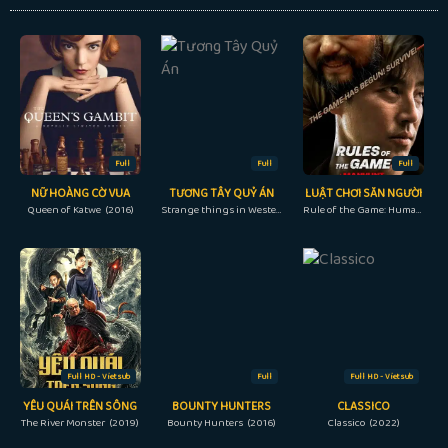
Full
Full
Full
NỮ HOÀNG CỜ VUA
TƯƠNG TÂY QUỶ ÁN
LUẬT CHƠI SĂN NGƯỜI
Queen of Katwe (2016)
Strange things in Western Hunan (2023)
Rule of the Game: Human Hunting (2021)
Full HD - Vietsub
Full
Full HD - Vietsub
YÊU QUÁI TRÊN SÔNG
BOUNTY HUNTERS
CLASSICO
The River Monster (2019)
Bounty Hunters (2016)
Classico (2022)