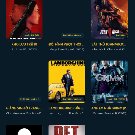
Hoàn Tất (8/8)
Full HD - Vietsub
Full HD
KHO LƯU TRỮ 81
ĐỘI HÌNH VƯỢT THỜI GIAN
SÁT THỦ JOHN WICK: PHẦN 4
Archive 81 (2022)
Mega Time Squad (2018)
John Wick: Chapter 4 (2023)
Full HD - Vietsub
Full HD - Vietsub
Hoàn Tất (22/22)
GIÁNG SINH Ở TRANG TRẠI TẦM GỬI
LAMBORGHINI: PHÍA SAU NGƯỜI ĐÀN ÔNG HUYỀN THOẠI
ANH EM NHÀ GRIMM (PHẦN 1)
Christmas on Mistletoe Farm (2022)
Lamborghini: The Man Behind the Legend (2022)
Grimm (Season 1) (2011)