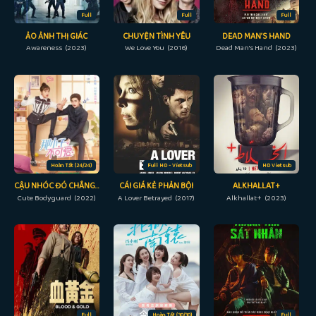
Full
Full
Full
ẢO ẢNH THỊ GIÁC
CHUYỆN TÌNH YÊU
DEAD MAN’S HAND
Awareness (2023)
We Love You (2016)
Dead Man's Hand (2023)
Hoàn Tất (24/24)
Full HD - Vietsub
HD Vietsub
CẬU NHÓC ĐÓ CHẲNG ĐÁNG YÊU
CÁI GIÁ KẺ PHẢN BỘI
ALKHALLAT+
Cute Bodyguard (2022)
A Lover Betrayed (2017)
Alkhallat+ (2023)
Full
Hoàn Tất (30/30)
Full