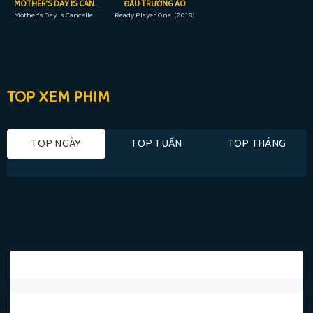
MOTHER’S DAY IS CANCELLED
ĐẤU TRƯỜNG ẢO
Mother’s Day is Cancelled (2023)
Ready Player One (2018)
TOP XEM PHIM
TOP NGÀY
TOP TUẦN
TOP THÁNG