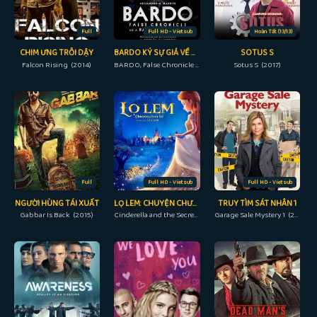
Full
Full HD - Vietsub
Hoàn Tất (13/13)
CHIM ƯNG TRỖI DẬY
BARDO KÝ SỰ GIẢ VỀ ĐÔI CHÚT SỰ THẬT
SOTUS S
Falcon Rising (2014)
BARDO, False Chronicle of a Handful of Truths (2022)
Sotus S (2017)
Full
Full HD - Vietsub
Full HD - Vietsub
NGƯỜI HÙNG TÁI XUẤT
LỌ LEM: CHUYỆN CHƯA KỂ
TRUY TÌM SÁT NHÂN 1
Gabbar Is Back (2015)
Cinderella and the Secret Prince (2018)
Garage Sale Mystery 1 (2013)