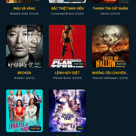
MÁU VÀ VÀNG
BẮC TRIỆT NAM VIÊN
THANH TRA SÁT NHÂN
Blood & Gold (2023)
Crossroad Bistro (2021)
Devils (2023)
Full
Full HD
Full HD
BROKEN
LỆNH HỦY DIỆT
NHỮNG CÂU CHUYỆN ĐÊM HALLOWEEN
Broken (2012)
Planet Terror (2007)
Tales of Halloween (2015)
Full HD
Full