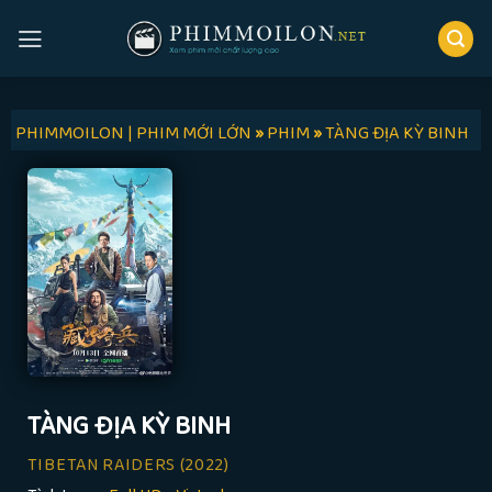
Skip
to
content
PHIMMOILON | PHIM MỚI LỚN
»
PHIM
»
TÀNG ĐỊA KỲ BINH
TÀNG ĐỊA KỲ BINH
TIBETAN RAIDERS
(2022)