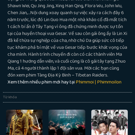
Shawn Wei, Qu Jing Jing, Xing Han Qing, Flora Wu, John Wu,
Chen Jian,…Nội dung xoay quanh sự việc xảy ra cách đây 6
năm trước, lúc đó Lin Guo Hua một nhà khảo cổ đã mất tích
1 cách bí ẩn ở Tây Tạng vì ông đã chứng minh được sự tồn
tại của huyền thoại vua Gesar. Về sau còn gái ông ấy là Lin Xi
đã kề thừa sự nghiệp của cha, nhờ chú Da giúp sức cô tiếp
tục khám phá bí mật về vua Gesar tiếp bước khát vọng của
cha mình. Hành trình chuyến đi còn có các thành viên Ma
Qiang 1 hướng dẫn viên, và cuối cùng là cô gái tây tạng Zhuo
Ma, cả 4 người thành lập 1 đội săn vua. Mời các bạn cùng
đón xem phim Tàng Địa Kỳ Binh – Tibetan Raiders.
Xem thêm nhiều phim mới hay tại
Phimmoi | Phimmoilon
Từ khóa