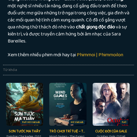
một nghệ sĩ nhiều tài năng, đang cố gắng đấu tranh để theo
đuổi ước mơ giữa những trở ngại trong công việc, gia đình và
các mối quan hệ tình cảm xung quanh. Cô đã cố gắng vượt
qua những thử thách đó nhờ vào
chất giọng độc đáo
và sự
kiên trì, và được truyền cảm hứng bởi âm nhạc của Sara
Bareilles.
Xem thêm nhiều phim mới hay tại
Phimmoi | Phimmoilon
Từ khóa
Full HD Vietsub
HD Vietsub
Full
SƠN TƯỚC MA THÂY
TRÒ CHƠI TRÍ TUỆ – THỬ NGHIỆM
CUỘC ĐỜI CỦA GALE
Zomibie Chickadee (2022)
Mind Games - The Experiment (2023)
October Gale (2014)