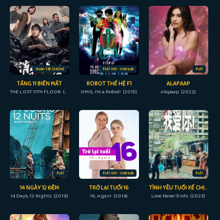
Hoàn Tất (24/24)
Full HD - Vietsub
Full
TẦNG 11 BIẾN MẤT
ROBOT THẾ HỆ F1
ALAPAAP
THE LOST 11TH FLOOR (2023)
OMG, I'm a Robot! (2015)
Alapaap (2022)
Full
Full HD - Vietsub
Full
14 NGÀY 12 ĐÊM
TRỞ LẠI TUỔI 16
TÌNH YÊU TUỔI XẾ CHIỀU
14 Days, 12 Nights (2019)
16…Again (2014)
Love Never Ends (2023)