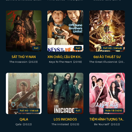
Full
Full
Full HD - Vietsub
SÁT THỦ YI NAN
XIN CHÀO, CẬU EM KHÁC NGƯỜI!
ĐẠI ẢO THUẬT SƯ
The Assassin (2023)
Keys To The Heart (2018)
The Great Illusionist (2020)
Full HD - Vietsub
Full
Hoàn Tất (14/14)
QALA
LOS INICIADOS
TIỆM HÌNH TƯỢNG TAKE-AWAY
Qala (2022)
The Initiated (2023)
Be Yourself (2022)