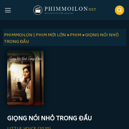
Skip
to
content
PHIMMOILON | PHIM MỚI LỚN
»
PHIM
»
GIỌNG NÓI NHỎ
TRONG ĐẦU
GIỌNG NÓI NHỎ TRONG ĐẦU
LITTLE VOICE
(2020)