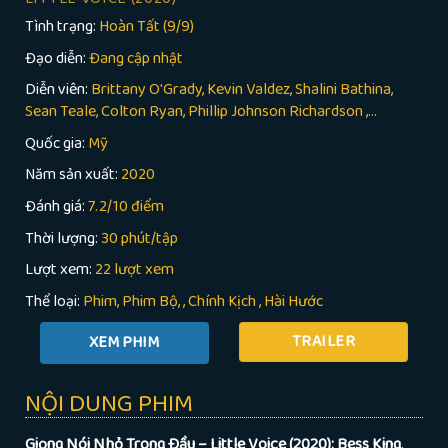
Tình trạng:
Hoàn Tất (9/9)
Đạo diễn:
Đang cập nhật
Diễn viên:
Brittany O'Grady, Kevin Valdez, Shalini Bathina,
Sean Teale, Colton Ryan, Phillip Johnson Richardson ,...
Quốc gia:
Mỹ
Năm sản xuất:
2020
Đánh giá:
7.2/10 điểm
Thời lượng:
30 phút/tập
Lượt xem:
22 lượt xem
Thể loại:
Phim
Phim Bộ
,
Chính Kịch
,
Hài Hước
TRAILER
NỘI DUNG PHIM
Giọng Nói Nhỏ Trong Đầu – Little Voice (2020):
Bess King
,