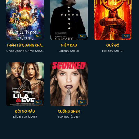
Full
Full
Full
THÁM TỬ QUÀNG KHĂN ĐỎ
NIỀM ĐAU
QUỶ ĐỎ
Once Upon a Crime (2023)
Calvary (2014)
Hellboy (2019)
Full
Full
ĐÒI NỢ MÁU
CUỒNG GHEN
Lila & Eve (2015)
Scorned (2013)