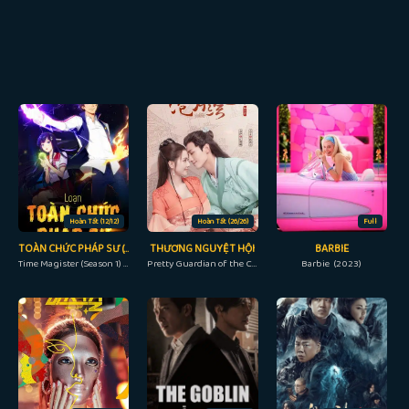
Hoàn Tất (12/12)
Hoàn Tất (26/26)
Full
TOÀN CHỨC PHÁP SƯ (PHẦN 1)
THƯƠNG NGUYỆT HỘI
BARBIE
Time Magister (Season 1) (2016)
Pretty Guardian of the City (2022)
Barbie (2023)