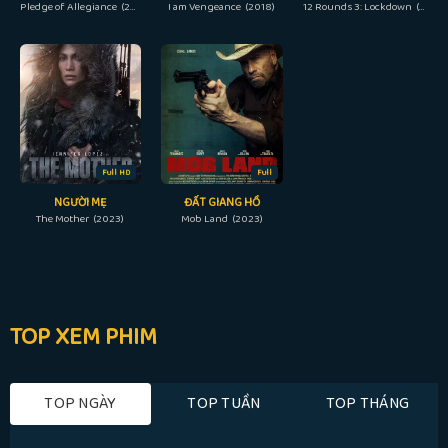
Pledge of Allegiance (2023)
I am Vengeance (2018)
12 Rounds 3: Lockdown (2015)
Full HD
Full
NGƯỜI MẸ
ĐẤT GIANG HỒ
The Mother (2023)
Mob Land (2023)
TOP XEM PHIM
TOP NGÀY
TOP TUẦN
TOP THÁNG