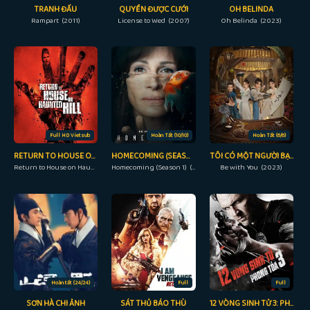
TRANH ĐẤU
QUYỀN ĐƯỢC CƯỚI
OH BELINDA
Rampart (2011)
License to Wed (2007)
Oh Belinda (2023)
Full HD Vietsub
Hoàn Tất (10/10)
Hoàn Tất (6/6)
RETURN TO HOUSE ON HAUNTED HILL
HOMECOMING (SEASON 1)
TÔI CÓ MỘT NGƯỜI BẠN
Return to House on Haunted Hill (2007)
Homecoming (Season 1) (2018)
Be with You (2023)
Hoàn tất (24/24)
Full
Full
SƠN HÀ CHI ẢNH
SÁT THỦ BÁO THÙ
12 VÒNG SINH TỬ 3: PHONG TỎA