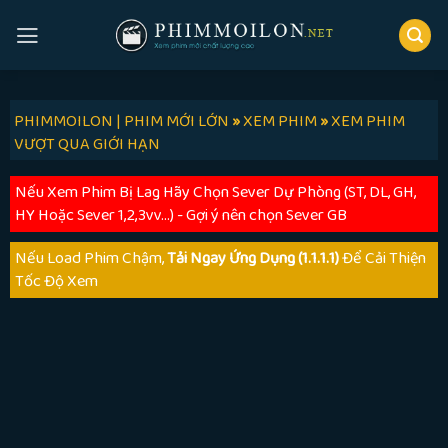
Skip
to
content
PHIMMOILON | PHIM MỚI LỚN
»
XEM PHIM
»
XEM PHIM
VƯỢT QUA GIỚI HẠN
Nếu Xem Phim Bị Lag Hãy Chọn Sever Dự Phòng (ST, DL, GH,
HY Hoặc Sever 1,2,3vv...) - Gợi ý nên chọn Sever GB
Nếu Load Phim Chậm,
Tải Ngay Ứng Dụng (1.1.1.1)
Để Cải Thiện
Tốc Độ Xem