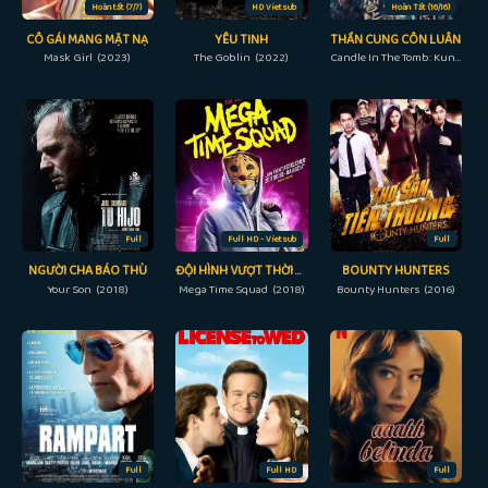
Hoàn tất (7/7)
HD Vietsub
Hoàn Tất (16/16)
CÔ GÁI MANG MẶT NẠ
YÊU TINH
THẦN CUNG CÔN LUÂN
Mask Girl (2023)
The Goblin (2022)
Candle In The Tomb: Kunlun Tomb (2022)
Full
Full HD - Vietsub
Full
NGƯỜI CHA BÁO THÙ
ĐỘI HÌNH VƯỢT THỜI GIAN
BOUNTY HUNTERS
Your Son (2018)
Mega Time Squad (2018)
Bounty Hunters (2016)
Full
Full HD
Full