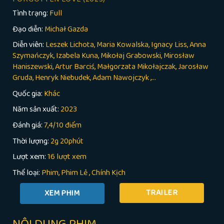
Tình trạng:
Full
Đạo diễn:
Michał Gazda
Diễn viên:
Leszek Lichota, Maria Kowalska, Ignacy Liss, Anna
Szymańczyk, Izabela Kuna, Mikołaj Grabowski, Mirosław
Haniszewski, Artur Barciś, Małgorzata Mikołajczak, Jarosław
Gruda, Henryk Niebudek, Adam Nawojczyk ,...
Quốc gia:
Khác
Năm sản xuất:
2023
Đánh giá:
7,4/10 điểm
Thời lượng:
2g 20phút
Lượt xem:
16 lượt xem
Thể loại:
Phim
Phim Lẻ
,
Chính Kịch
TRAILER
NỘI DUNG PHIM