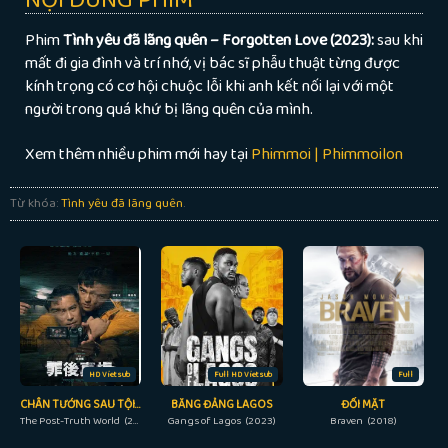
Phim
Tình yêu đã lãng quên – Forgotten Love (2023):
sau khi
mất đi gia đình và trí nhớ, vị bác sĩ phẫu thuật từng được
kính trọng có cơ hội chuộc lỗi khi anh kết nối lại với một
người trong quá khứ bị lãng quên của mình.
Xem thêm nhiều phim mới hay tại
Phimmoi | Phimmoilon
Từ khóa:
Tình yêu đã lãng quên
.
HD Vietsub
Full HD Vietsub
Full
CHÂN TƯỚNG SAU TỘI LỖI
BĂNG ĐẢNG LAGOS
ĐỐI MẶT
The Post-Truth World (2022)
Gangs of Lagos (2023)
Braven (2018)