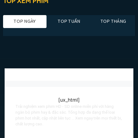
TOP XEM PHIM
TOP NGÀY
TOP TUẦN
TOP THÁNG