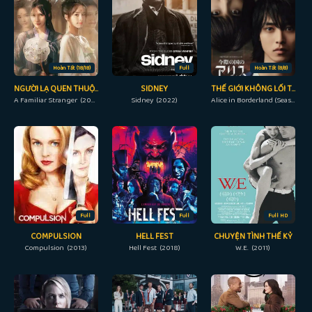
Hoàn Tất (18/18)
Full
Hoàn Tất (8/8)
NGƯỜI LẠ QUEN THUỘC
SIDNEY
THẾ GIỚI KHÔNG LỐI THOÁT (PHẦN 2)
A Familiar Stranger (2022)
Sidney (2022)
Alice in Borderland (Season 2) (2022)
Full
Full
Full HD
COMPULSION
HELL FEST
CHUYỆN TÌNH THẾ KỶ
Compulsion (2013)
Hell Fest (2018)
W.E. (2011)