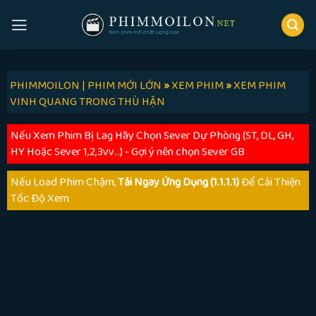
Skip
to
content
PHIMMOILON | PHIM MỚI LỚN
»
XEM PHIM
»
XEM PHIM
VINH QUANG TRONG THÙ HẬN
Nếu Xem Phim Bị Lag Hãy Chọn Sever Dự Phòng (ST, DL, GH,
HY Hoặc Sever 1,2,3vv...) - Gợi ý nên chọn Sever GB
Nếu Load Phim Chậm,
Tải Ngay Ứng Dụng (1.1.1.1)
Để Cải Thiện
Tốc Độ Xem