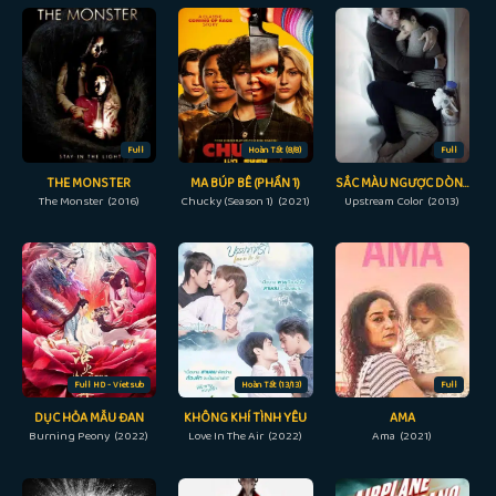
Full
Hoàn Tất (8/8)
Full
THE MONSTER
MA BÚP BÊ (PHẦN 1)
SẮC MÀU NGƯỢC DÒNG
The Monster (2016)
Chucky (Season 1) (2021)
Upstream Color (2013)
Full HD - Vietsub
Hoàn Tất (13/13)
Full
DỤC HỎA MẪU ĐAN
KHÔNG KHÍ TÌNH YÊU
AMA
Burning Peony (2022)
Love In The Air (2022)
Ama (2021)