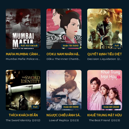
Full HD Vietsub
Hoàn Tất (10/10)
Full
MAFIA MUMBAI: CẢNH SÁT VÀ THẾ GIỚI NGẦM
ŌOKU: NAM NHÂN HẬU CUNG
QUYẾT ĐỊNH TIÊU DIỆT
Mumbai Mafia: Police vs The Underworld (2023)
Ōoku: The Inner Chambers (2023)
Decision: Liquidation (2018)
Full
Hoàn tất (16/16)
Hoàn tất (20/20)
THÍCH KHÁCH BÍ ẨN
NGƯỢC CHIỀU ÁNH SÁNG VÌ EM
KHUÊ TRUNG MẬT HỮU
The Sword Identity (2012)
Love of Replica (2023)
The Best Friend (2023)