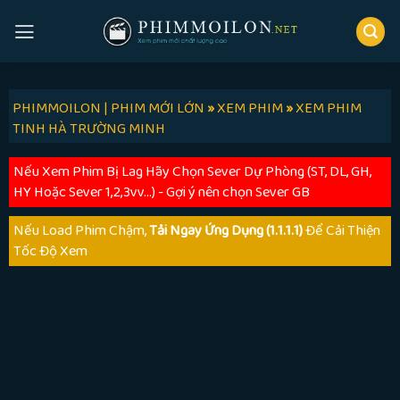
Skip
to
content
PHIMMOILON | PHIM MỚI LỚN
»
XEM PHIM
»
XEM PHIM
TINH HÀ TRƯỜNG MINH
Nếu Xem Phim Bị Lag Hãy Chọn Sever Dự Phòng (ST, DL, GH,
HY Hoặc Sever 1,2,3vv...) - Gợi ý nên chọn Sever GB
Nếu Load Phim Chậm,
Tải Ngay Ứng Dụng (1.1.1.1)
Để Cải Thiện
Tốc Độ Xem