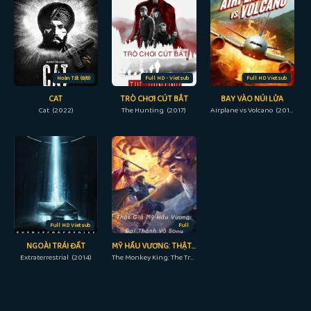
Hoàn Tất (8/8)
Full HD - Vietsub
Full HD Vietsub
CAT
TRÒ CHƠI CÚT BẮT
BAY VÀO NÚI LỬA
Cat (2022)
The Hunting (2017)
Airplane vs Volcano (2014)
Full HD Vietsub
Full
NGOÀI TRÁI ĐẤT
MỸ HẦU VƯƠNG: THẬT GIẢ TÔN NGỘ KHÔNG
Extraterrestrial (2014)
The Monkey King: The True Sun Wukong (2019)