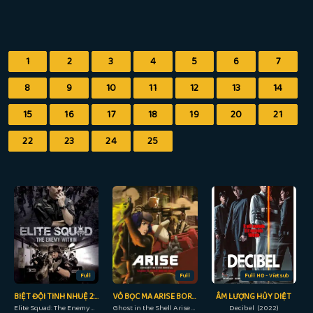
1
2
3
4
5
6
7
8
9
10
11
12
13
14
15
16
17
18
19
20
21
22
23
24
25
Full
Full
Full HD - Vietsub
BIỆT ĐỘI TINH NHUỆ 2: KẺ THÙ BÊN TRONG
VỎ BỌC MA ARISE BORDER: 4 MA ĐƠN ĐỘC
ÂM LƯỢNG HỦY DIỆT
Elite Squad: The Enemy Within (2010)
Ghost in the Shell Arise - Border 4: Ghost Stands Alone (2014)
Decibel (2022)