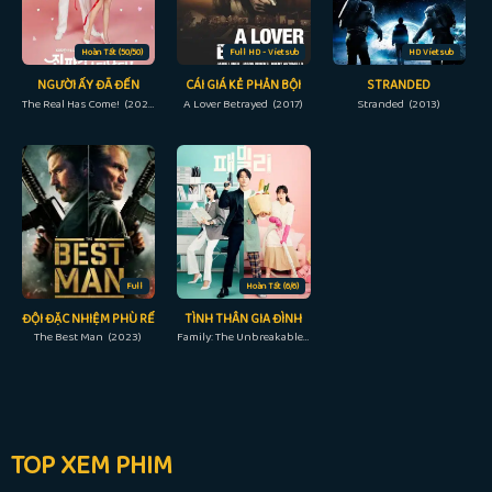
Hoàn Tất (50/50)
Full HD - Vietsub
HD Vietsub
NGƯỜI ẤY ĐÃ ĐẾN
CÁI GIÁ KẺ PHẢN BỘI
STRANDED
The Real Has Come! (2023)
A Lover Betrayed (2017)
Stranded (2013)
Full
Hoàn Tất (6/6)
ĐỘI ĐẶC NHIỆM PHÙ RỂ
TÌNH THÂN GIA ĐÌNH
The Best Man (2023)
Family: The Unbreakable Bond (2023)
TOP XEM PHIM