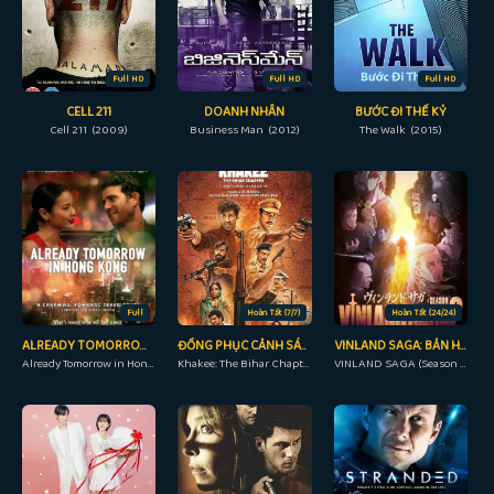
Full HD
Full HD
Full HD
CELL 211
DOANH NHÂN
BƯỚC ĐI THẾ KỶ
Cell 211 (2009)
Business Man (2012)
The Walk (2015)
Full
Hoàn Tất (7/7)
Hoàn Tất (24/24)
ALREADY TOMORROW IN HONG KONG
ĐỒNG PHỤC CẢNH SÁT: KÝ SỰ BIHAR
VINLAND SAGA: BẢN HÙNG CA VIKING (PHẦN 2)
Already Tomorrow in Hong Kong (2015)
Khakee: The Bihar Chapter (2022)
VINLAND SAGA (Season 2) (2023)