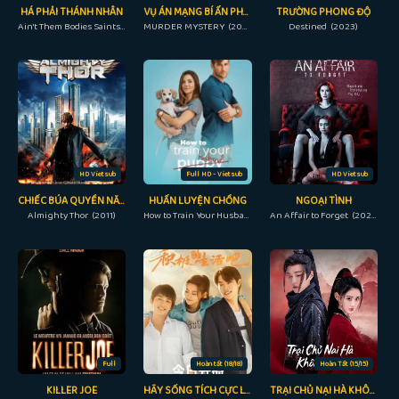
HÁ PHẢI THÁNH NHÂN
VỤ ÁN MẠNG BÍ ẨN PHẦN 1
TRƯỜNG PHONG ĐỘ
Ain't Them Bodies Saints (2013)
MURDER MYSTERY (2023)
Destined (2023)
HD Vietsub
Full HD - Vietsub
HD Vietsub
CHIẾC BÚA QUYỀN NĂNG
HUẤN LUYỆN CHỒNG
NGOẠI TÌNH
Almighty Thor (2011)
How to Train Your Husband (2018)
An Affair to Forget (2022)
Full
Hoàn tất (18/18)
Hoàn Tất (15/15)
KILLER JOE
HÃY SỐNG TÍCH CỰC LÊN
TRẠI CHỦ NẠI HÀ KHÔNG DỄ LÀM