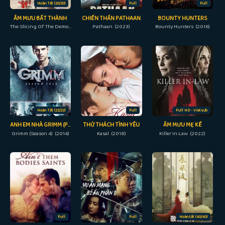
Hoàn Tất (20/20)
Full
Full
ÂM MƯU BẤT THÀNH
CHIẾN THẦN PATHAAN
BOUNTY HUNTERS
The Slicing Of The Demon (2007)
Pathaan (2023)
Bounty Hunters (2016)
Hoàn Tất (22/22)
Full
Full HD - Vietsub
ANH EM NHÀ GRIMM (PHẦN 4)
THỬ THÁCH TÌNH YÊU
ÂM MƯU MẸ KẾ
Grimm (Season 4) (2014)
Kasal (2018)
Killer In Law (2022)
Full
Full
Hoàn tất (40/40)