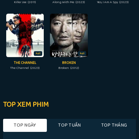
Killer Joe (2011)
Along With Me (2023)
Yes, I Am A Spy (2023)
Full
Full
THE CHANNEL
BROKEN
The Channel (2023)
Broken (2012)
TOP XEM PHIM
TOP NGÀY
TOP TUẦN
TOP THÁNG