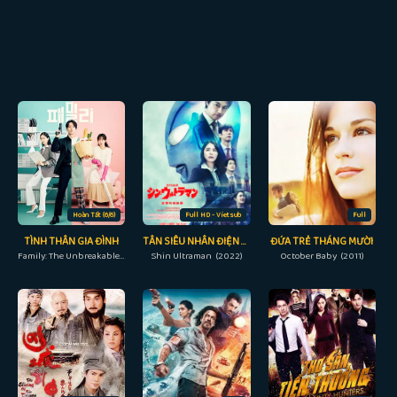
Hoàn Tất (6/6)
Full HD - Vietsub
Full
TÌNH THÂN GIA ĐÌNH
TÂN SIÊU NHÂN ĐIỆN QUANG
ĐỨA TRẺ THÁNG MƯỜI
Family: The Unbreakable Bond (2023)
Shin Ultraman (2022)
October Baby (2011)