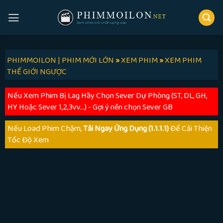
Skip
to
content
PHIMMOILON | PHIM MỚI LỚN
»
XEM PHIM
»
XEM PHIM
THẾ GIỚI NGƯỢC
Nếu Xem Phim Bị Lag Hãy Chọn Sever Dự Phòng (ST, DL, GH,
HY Hoặc Sever 1,2,3vv...) - Gợi ý nên chọn Sever GB
Nếu Load Phim Chậm,
Tải Ngay Ứng Dụng (1.1.1.1)
Để Cải Thiện
Tốc Độ Xem