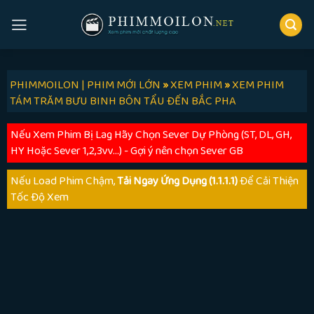
Skip
to
content
PHIMMOILON | PHIM MỚI LỚN
»
XEM PHIM
»
XEM PHIM
TÁM TRĂM BƯU BINH BÔN TẨU ĐẾN BẮC PHA
Nếu Xem Phim Bị Lag Hãy Chọn Sever Dự Phòng (ST, DL, GH,
HY Hoặc Sever 1,2,3vv...) - Gợi ý nên chọn Sever GB
Nếu Load Phim Chậm,
Tải Ngay Ứng Dụng (1.1.1.1)
Để Cải Thiện
Tốc Độ Xem