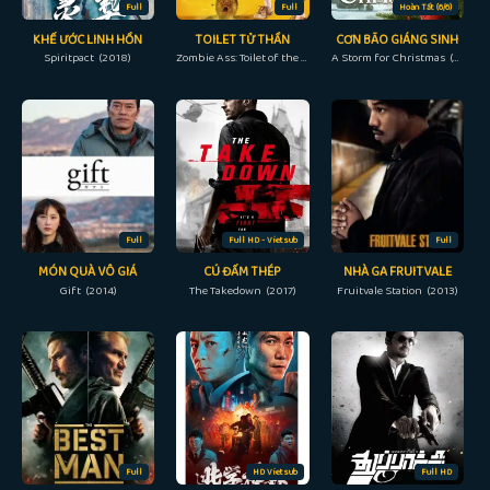
Full
Full
Hoàn Tất (6/6)
KHẾ ƯỚC LINH HỒN
TOILET TỬ THẦN
CƠN BÃO GIÁNG SINH
Spiritpact (2018)
Zombie Ass: Toilet of the Dead (2012)
A Storm for Christmas (2022)
Full
Full HD - Vietsub
Full
MÓN QUÀ VÔ GIÁ
CÚ ĐẤM THÉP
NHÀ GA FRUITVALE
Gift (2014)
The Takedown (2017)
Fruitvale Station (2013)
Full
HD Vietsub
Full HD