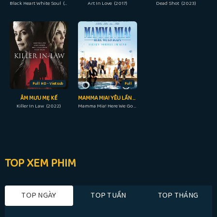
Black Heart White Soul (2014)
Art In Love (2017)
Dead Shot (2023)
Full HD - Vietsub
Full
ÂM MƯU MẸ KẾ
MAMMA MIA! YÊU LẦN NỮA
Killer In Law (2022)
Mamma Mia! Here We Go Again (2018)
TOP XEM PHIM
TOP NGÀY
TOP TUẦN
TOP THÁNG