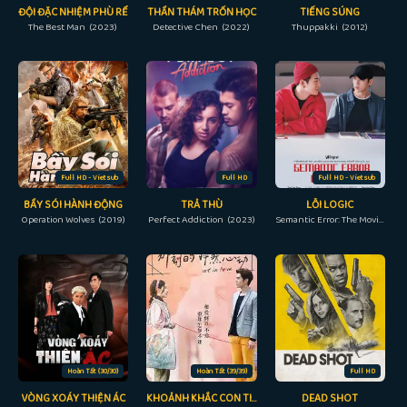
ĐỘI ĐẶC NHIỆM PHÙ RỂ
THẦN THÁM TRỐN HỌC
TIẾNG SÚNG
The Best Man (2023)
Detective Chen (2022)
Thuppakki (2012)
Full HD - Vietsub
Full HD
Full HD - Vietsub
BẦY SÓI HÀNH ĐỘNG
TRẢ THÙ
LỖI LOGIC
Operation Wolves (2019)
Perfect Addiction (2023)
Semantic Error: The Movie (2022)
Hoàn Tất (30/30)
Hoàn Tất (39/39)
Full HD
VÒNG XOÁY THIỆN ÁC
KHOẢNH KHẮC CON TIM RUNG ĐỘNG
DEAD SHOT