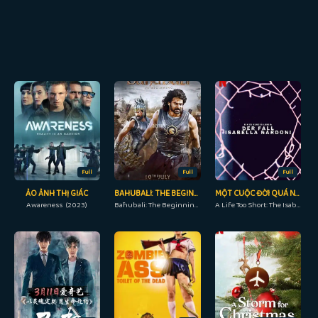
Full
Full
Full
ẢO ẢNH THỊ GIÁC
BAHUBALI: THE BEGINNING
MỘT CUỘC ĐỜI QUÁ NGẮN NGỦI: VỤ ÁN ISABELLA NARDONI
Awareness (2023)
Bāhubali: The Beginning (2011)
A Life Too Short: The Isabella Nardoni Case (2023)