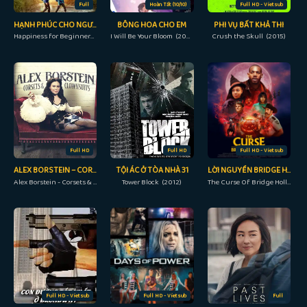
Full
Hoàn Tất (10/10)
Full HD - Vietsub
HẠNH PHÚC CHO NGƯỜI MỚI BẮT ĐẦU
BÔNG HOA CHO EM
PHI VỤ BẤT KHẢ THI
Happiness for Beginners (2023)
I Will Be Your Bloom (2022)
Crush the Skull (2015)
Full HD
Full HD
Full HD - Vietsub
ALEX BORSTEIN – CORSETS & CLOWN SUITS
TỘI ÁC Ở TÒA NHÀ 31
LỜI NGUYỀN BRIDGE HOLLOW
Alex Borstein - Corsets & Clown Suits (2023)
Tower Block (2012)
The Curse Of Bridge Hollow (2022)
Full HD - Vietsub
Full HD - Vietsub
Full