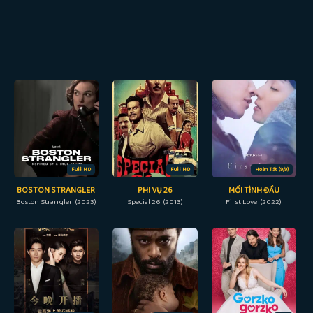
Full HD
Full HD
Hoàn Tất (9/9)
BOSTON STRANGLER
PHI VỤ 26
MỐI TÌNH ĐẦU
Boston Strangler (2023)
Special 26 (2013)
First Love (2022)