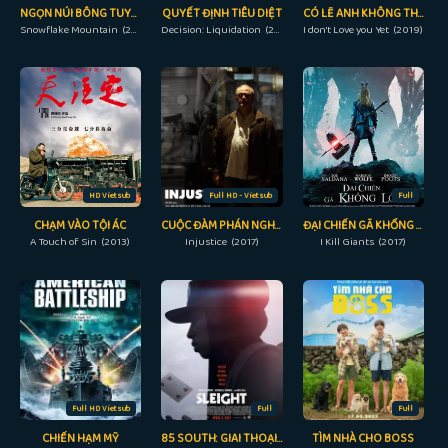
NGỌN NÚI BÔNG TUYẾT: THỬ THÁCH TRƯỞNG THÀNH
QUYẾT ĐỊNH TIÊU DIỆT
CÓ LẼ ANH KHÔNG THỂ YÊU EM
Snowflake Mountain (2022)
Decision: Liquidation (2018)
I don't Love you Yet (2019)
HD Vietsub
Full HD - Vietsub
Full
CHẠM VÀO TỘI ÁC
CUỘC ĐÀM PHÁN NGHẸT THỞ
ĐẠI CHIẾN GÃ KHỔNG LỒ
A Touch of Sin (2013)
Injustice (2017)
I Kill Giants (2017)
Full HD Vietsub
Full
Full
CHIẾN HẠM MỸ
85 SOUTH: GIAI THOẠI ĐƯỜNG PHỐ
TÌM NHÀ CHO BOSS