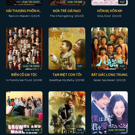
Hoàn Tất (41/41)
Hoàn Tất (8/8)
Full
HẢI THƯỢNG PHỒN HOA
ĐỨA TRẺ GIẢ MẠO
HÔN ĐI, HÔN ĐI!
Tears in Heaven (2021)
The Changeling (2023)
Kiss, Kiss! (2023)
Hoàn Tất (18/18)
Full
Full
BIẾN CỐ GIA TỘC
TẠM BIỆT CON TÔI
BÁT GIÁC LONG TRUNG
In Family We Trust (2018)
Goodbye My Baby (2018)
Never Say Never (2023)
Hoàn Tất (8/8)
Full
Hoàn Tất (16/16)