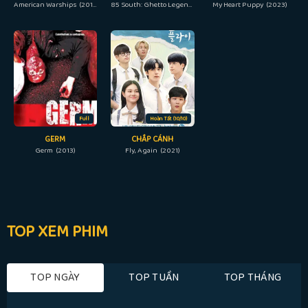
American Warships (2012)
85 South: Ghetto Legends (2023)
My Heart Puppy (2023)
Full
Hoàn Tất (10/10)
GERM
CHẮP CÁNH
Germ (2013)
Fly, Again (2021)
TOP XEM PHIM
TOP NGÀY
TOP TUẦN
TOP THÁNG