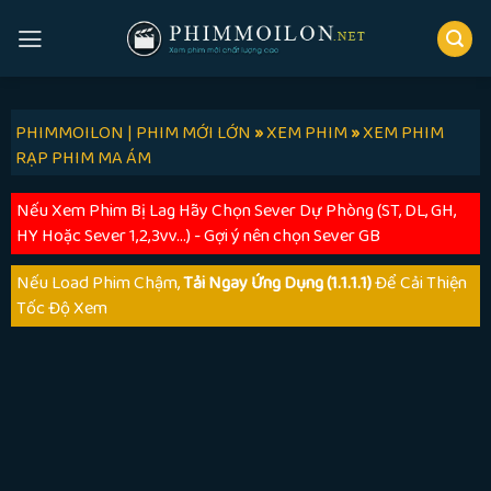
Skip
to
content
PHIMMOILON | PHIM MỚI LỚN
»
XEM PHIM
»
XEM PHIM
RẠP PHIM MA ÁM
Nếu Xem Phim Bị Lag Hãy Chọn Sever Dự Phòng (ST, DL, GH,
HY Hoặc Sever 1,2,3vv...) - Gợi ý nên chọn Sever GB
Nếu Load Phim Chậm,
Tải Ngay Ứng Dụng (1.1.1.1)
Để Cải Thiện
Tốc Độ Xem