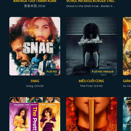
BẢN NGÃ TUỔI THANH XUÂN
VỎ BỌC MA ARISE BORDER: 3 NƯỚC MẮT MA
青春本我 (7/10)
Ghost in the Shell Arise - Border 3: Ghost Tears (2014)
Full HD
Full HD Vietsub
SNAG
ĐIỀU CUỐI CÙNG
Snag (2023)
The Final (2010)