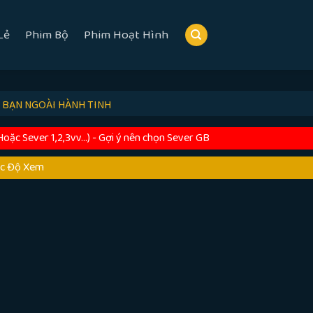
Lẻ
Phim Bộ
Phim Hoạt Hình
 BẠN NGOÀI HÀNH TINH
c Sever 1,2,3vv...) - Gợi ý nên chọn Sever GB
ốc Độ Xem