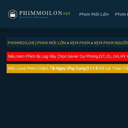
Skip
to
Phim Mới Lớn
Phim 
content
PHIMMOILON | PHIM MỚI LỚN
»
XEM PHIM
»
XEM PHIM NGƯỜI
Nếu Xem Phim Bị Lag Hãy Chọn Sever Dự Phòng (ST, DL, GH, HY Hoặ
Nếu Load Phim Chậm,
Tải Ngay Ứng Dụng (1.1.1.1)
Để Cải Thiện T