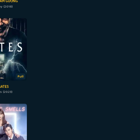
TẤM GƯƠNG
y (2018)
Full
GATES
s (2023)