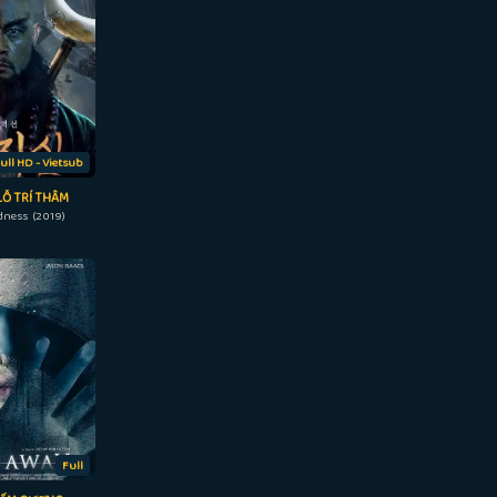
ull HD - Vietsub
Ỗ TRÍ THÂM
dness (2019)
Full