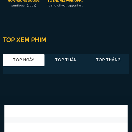
HOA HƯỚNG DƯƠNG
TO END ALL WAR: OPPENHEIMER & THE ATOMIC BOMB
Sunflower (2006)
To End All War: Oppenheimer & the Atomic Bomb (2023)
TOP XEM PHIM
TOP NGÀY
TOP TUẦN
TOP THÁNG