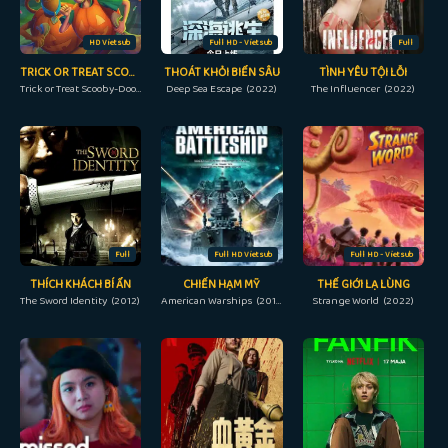
HD Vietsub
Full HD - Vietsub
Full
TRICK OR TREAT SCOOBY-DOO!
THOÁT KHỎI BIỂN SÂU
TÌNH YÊU TỘI LỖI
Trick or Treat Scooby-Doo! (2022)
Deep Sea Escape (2022)
The Influencer (2022)
Full
Full HD Vietsub
Full HD - Vietsub
THÍCH KHÁCH BÍ ẨN
CHIẾN HẠM MỸ
THẾ GIỚI LẠ LÙNG
The Sword Identity (2012)
American Warships (2012)
Strange World (2022)