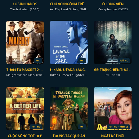
LOS INICIADOS
CHÚ VOI NGỒI IM TRÊN ĐẤT
Ô LONG VIỆN
The Initiated (2023)
An Elephant Sitting Still (2018)
Messy temple (2022)
Full
Full
Full HD
THÁM TỬ MAIGRET 2- NGƯỜI ĐÃ KHUẤT
HIKARU UTADA: LAUGHTER IN THE DARK TOUR 2018
65: TRẬN CHIẾN THỜI TIỀN SỬ
Maigret's Dead Man (2016)
Hikaru Utada: Laughter in the Dark Tour 2018 (2019)
65 (2023)
Full HD
Full
Full HD - Vietsub
CUỘC SỐNG TỐT ĐẸP
TƯƠNG TÂY QUỶ ÁN
NGẮT KẾT NỐI