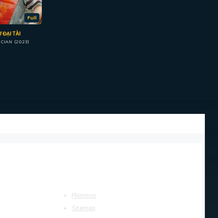
Full
 ĐẠI TÀI
CIAN (2023)