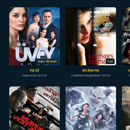
Hoàn Tất (8/8)
Full
MẸ KẾ
ÁM ẢNH MẸ
V
Üvey Anne (2023)
A Mother's Nightmare (2012)