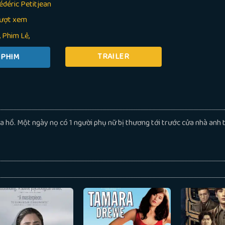
édéric Petitjean
lượt xem
Phim Lẻ
TRAILER
a hồ. Một ngày nọ có 1 người phụ nữ bị thương tới trước cửa nhà anh 