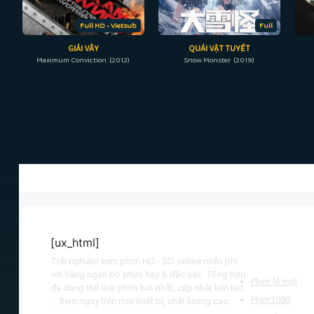
Full HD - Vietsub
Full
GIẢI VÂY
QUÁI VẬT TUYẾT
Maximum Conviction (2012)
Snow Monster (2019)