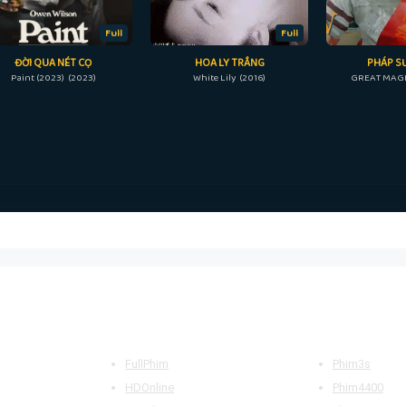
Full
Full
ĐỜI QUA NÉT CỌ
HOA LY TRẮNG
PHÁP SƯ
Paint (2023) (2023)
White Lily (2016)
GREAT MAGI