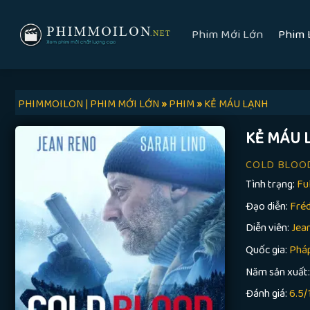
Skip
to
Phim Mới Lớn
Phim 
content
PHIMMOILON | PHIM MỚI LỚN
»
PHIM
»
KẺ MÁU LẠNH
KẺ MÁU 
COLD BLOO
Tình trạng:
Fu
Đạo diễn:
Fréd
Diễn viên:
Jean
Quốc gia:
Phá
Năm sản xuất
Đánh giá:
6.5/