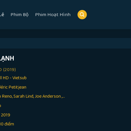
Lẻ
Phim Bộ
Phim Hoạt Hình
LẠNH
D
(2019)
ll HD - Vietsub
éric Petitjean
 Reno, Sarah Lind, Joe Anderson ,...
p
:
2019
10 điểm