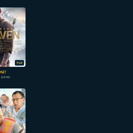
Full
 MẶT
 (2018)