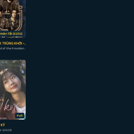
Hoàn Tất (32/32)
ĐẠO MỘ BÚT KÝ 3: TRÙNG KHỞI – CỰC HẢI THÍNH LÔI
Reunion: The Sound of the Providence (2020)
Full
 KỶ
e (2023)