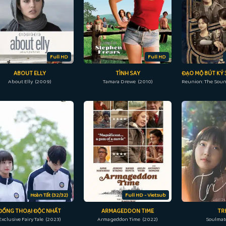
Full HD
Full HD
ABOUT ELLY
TÌNH SAY
About Elly (2009)
Tamara Drewe (2010)
Hoàn Tất (32/32)
Full HD - Vietsub
ĐỒNG THOẠI ĐỘC NHẤT
ARMAGEDDON TIME
TRI
Exclusive Fairy Tale (2023)
Armageddon Time (2022)
Soulmat