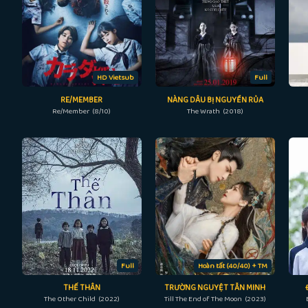
HD Vietsub
Full
RE/MEMBER
NÀNG DÂU BỊ NGUYỀN RỦA
Re/Member (8/10)
The Wrath (2018)
Full
Hoàn tất (40/40) + TM
THẾ THÂN
TRƯỜNG NGUYỆT TẪN MINH
The Other Child (2022)
Till The End of The Moon (2023)