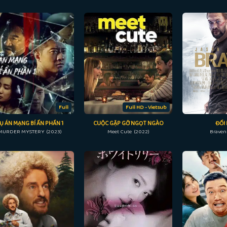
Full
Full HD - Vietsub
Ụ ÁN MẠNG BÍ ẨN PHẦN 1
CUỘC GẶP GỠ NGỌT NGÀO
ĐỐI
MURDER MYSTERY (2023)
Meet Cute (2022)
Braven