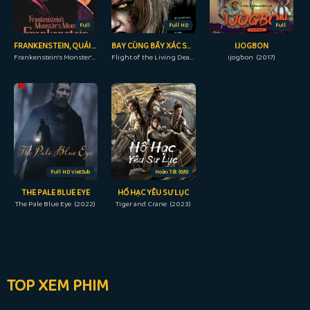
Full
Full HD
Full
FRANKENSTEIN, QUÁI VẬT CỦA QUÁI VẬT CỦA FRANKENSTEIN
BAY CÙNG BẦY XÁC SỐNG
IJOGBON
Frankenstein's Monster's Monster, Frankenstein (2019)
Flight of the Living Dead (2007)
ijogbon (2017)
Full HD VietSub
Hoàn Tất (6/6)
THE PALE BLUE EYE
HỔ HẠC YÊU SƯ LỤC
The Pale Blue Eye (2022)
Tiger and Crane (2023)
TOP XEM PHIM