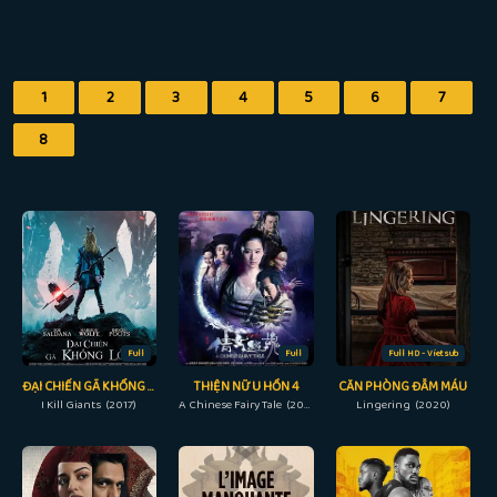
1
2
3
4
5
6
7
8
Full
Full
Full HD - Vietsub
ĐẠI CHIẾN GÃ KHỔNG LỒ
THIỆN NỮ U HỒN 4
CĂN PHÒNG ĐẪM MÁU
I Kill Giants (2017)
A Chinese Fairy Tale (2011)
Lingering (2020)