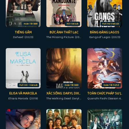
Hoàn Tất (8/8)
HD Vietsub
Full HD Vietsub
TIẾNG GẦM
BỨC ẢNH THẤT LẠC
BĂNG ĐẢNG LAGOS
Dahaad (2023)
The Missing Picture (2013)
Gangs of Lagos (2023)
Full HD - Vietsub
Hoàn Tất (6/6)
Hoàn Tất (12/12)
ELISA VÀ MARCELA
XÁC SỐNG: DARYL DIXON
TOÀN CHỨC PHÁP SƯ (PHẦN 4)
Elisa & Marcela (2019)
The Walking Dead: Daryl Dixon (2023)
Quanzhi Fashi (Season 4) (2020)