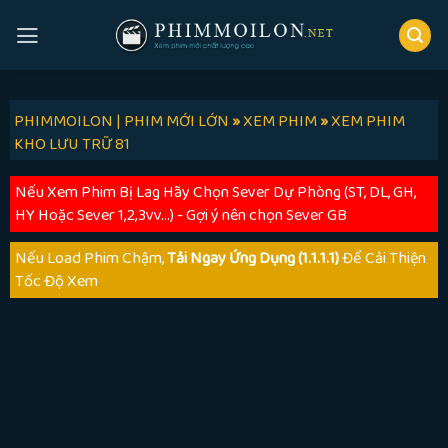
Skip
to
content
PHIMMOILON | PHIM MỚI LỚN
»
XEM PHIM
»
XEM PHIM
KHO LƯU TRỮ 81
Nếu Xem Phim Bị Lag Hãy Chọn Sever Dự Phòng (ST, DL, GH,
HY Hoặc Sever 1,2,3vv...) - Gợi ý nên chọn Sever GB
Nếu Load Phim Chậm,
Tải Ngay Ứng Dụng (1.1.1.1)
Để Cải Thiện
Tốc Độ Xem