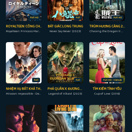
Full HD
Full
Full HD
ROYALTEEN: CÔNG CHÚA MARGRETHE
BÁT GIÁC LONG TRUNG
TRÙM HƯƠNG CẢNG 2: TRUY LONG
Royalteen: Princess Margrethe (2023)
Never Say Never (2023)
Chasing the Dragon II: Wild Wild Bunch (2019)
Full
Full
Full HD - Vietsub
NHIỆM VỤ BẤT KHẢ THI 7 – NGHIỆP BÁO PHẦN 1 CAM
PHÁ QUÂN X: ĐƯƠNG ÁN TRÍ MỆNH
TÌM KIẾM TÌNH YÊU
Mission: Impossible - Dead Reckoning Part OneRAW (2023)
Legend of Alkaid (2023)
Cup of Love (2016)