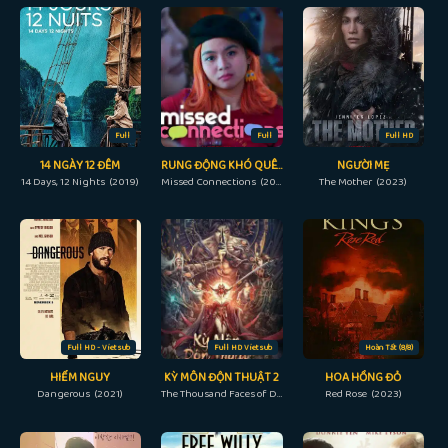
Full
Full
Full HD
14 NGÀY 12 ĐÊM
RUNG ĐỘNG KHÓ QUÊN
NGƯỜI MẸ
14 Days, 12 Nights (2019)
Missed Connections (2023)
The Mother (2023)
Full HD - Vietsub
Full HD Vietsub
Hoàn Tất (8/8)
HIỂM NGUY
KỲ MÔN ĐỘN THUẬT 2
HOA HỒNG ĐỎ
Dangerous (2021)
The Thousand Faces of Dunshu 2 (2023)
Red Rose (2023)