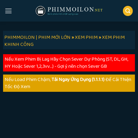
Skip
to
content
PHIMMOILON | PHIM MỚI LỚN
»
XEM PHIM
»
XEM PHIM
KHINH CÔNG
Nếu Xem Phim Bị Lag Hãy Chọn Sever Dự Phòng (ST, DL, GH,
HY Hoặc Sever 1,2,3vv...) - Gợi ý nên chọn Sever GB
Nếu Load Phim Chậm,
Tải Ngay Ứng Dụng (1.1.1.1)
Để Cải Thiện
Tốc Độ Xem