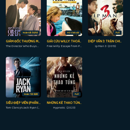
Hoàn tất (10/10)
HD Vietsub
Full
GIÁM ĐỐC THƯỜNG MỜI TÔI ĂN TỐI
GIẢI CỨU WILLY: THOÁT KHỎI VỊNH HẢI TẶC
DIỆP VẤN 3: TRẬN CHIẾN CUỐI CÙNG
The Director Who Buys Me Dinner (2022)
Free Willy: Escape from Pirate's Cove (2010)
Ip Man 3 (2015)
Hoàn Tất (8/8)
Full
SIÊU ĐIỆP VIÊN (PHẦN 3)
NHỮNG KẺ THAO TÚNG
Tom Clancy's Jack Ryan (Season 3) (2022)
Hypnotic (2023)