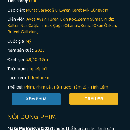
Tình trạng:
Full
Đạo diễn:
Murat Saraçoğlu, Evren Karabıyık Günaydın
Diễn viên:
Ayça Ayşin Turan, Ekin Koç, Zerrin Sümer, Yıldız
Kültür, Naz Çağla Irmak, Çağrı Çıtanak, Kemal Okan Özkan,
Bülent Gültekin ,...
Quốc gia:
Mỹ
Năm sản xuất:
2023
Đánh giá:
5,9/10 điểm
Thời lượng:
1g 44phút
Lượt xem:
11 lượt xem
Thể loại:
Phim
Phim Lẻ
,
Hài Hước
,
Tâm Lý - Tình Cảm
TRAILER
NỘI DUNG PHIM
Make Me Believe (2023)
thuộc thể loại tâm lý – tình cảm