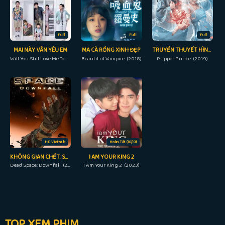
Full
Full
Full
MAI NÀY VẪN YÊU EM
MA CÀ RỒNG XINH ĐẸP
TRUYỀN THUYẾT HÌNH NỘM: HOA BỈ NGẠN
Will You Still Love Me Tomorrow? (2013)
Beautiful Vampire (2018)
Puppet Prince (2019)
HD Vietsub
Hoàn Tất (10/10)
KHÔNG GIAN CHẾT: SỰ SỤP ĐỔ
I AM YOUR KING 2
Dead Space: Downfall (2008)
I Am Your King 2 (2023)
TOP XEM PHIM