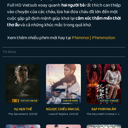
Full HD Vietsub xoay quanh
hai người bà
rất thích can thiệp
vào chuyện của các cháu, lừa hai đứa cháu đã lớn đến một
cuộc gặp gỡ định mệnh giúp khơi lại
cảm xúc thầm mến thời
thơ ấu
và cả những khúc mắc trong quá khứ.
Xem thêm nhiều phim mới hay tại
Phimmoi | Phimmoilon
Từ khóa
Full HD Vietsub
Hoàn tất (16/16)
Full HD - Vietsub
VỤ HẸN THỀ
NGƯỢC CHIỀU ÁNH SÁNG VÌ EM
RẠP PHIM MA ÁM
The Sacrament (2013)
Love of Replica (2023)
The Haunted Cinema 2 (2017)