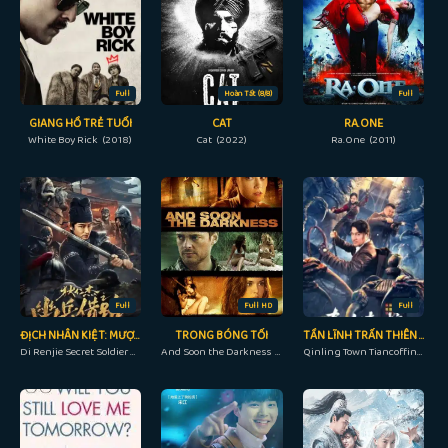
Full
Hoàn Tất (8/8)
Full
GIANG HỒ TRẺ TUỔI
CAT
RA.ONE
White Boy Rick (2018)
Cat (2022)
Ra.One (2011)
Full
Full HD
Full
ĐỊCH NHÂN KIỆT: MƯỢN ĐƯỜNG ÂM BINH
TRONG BÓNG TỐI
TẦN LĨNH TRẤN THIÊN QUAN
Di Renjie Secret Soldier Borrows the Road (2023)
And Soon the Darkness (2010)
Qinling Town Tiancoffins (2023)