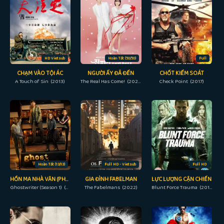
HD Vietsub
Hoàn Tất (50/50)
Full
CHẠM VÀO TỘI ÁC
NGƯỜI ẤY ĐÃ ĐẾN
CHỐT KIỂM SOÁT
A Touch of Sin (2013)
The Real Has Come! (2023)
Check Point (2017)
Hoàn Tất (13/13)
Full HD - Vietsub
Full HD
HỒN MA NHÀ VĂN (PHẦN 1)
GIA ĐÌNH FABELMAN
LỰC LƯỢNG CẬN CHIẾN
Ghostwriter (Season 1) (2019)
The Fabelmans (2022)
Blunt Force Trauma (2015)