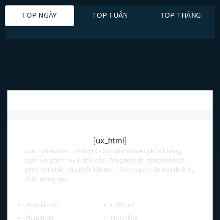
TOP NGÀY
TOP TUẦN
TOP THÁNG