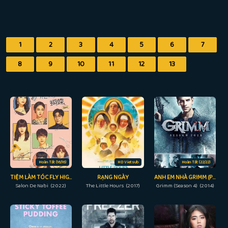
1
2
3
4
5
6
7
8
9
10
11
12
13
Hoàn Tất (16/16)
HD Vietsub
Hoàn Tất (22/22)
TIỆM LÀM TÓC FLY HIGH, BUTTERFLY
RẠNG NGÀY
ANH EM NHÀ GRIMM (PHẦN 4)
Salon De Nabi (2022)
The Little Hours (2017)
Grimm (Season 4) (2014)