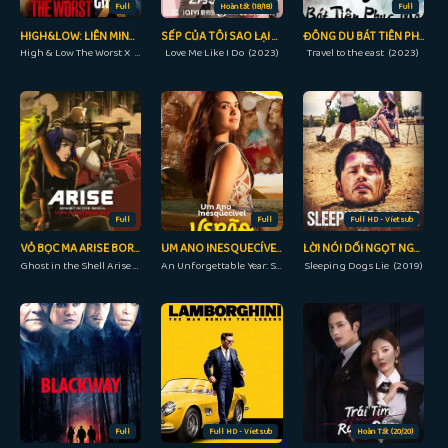
Full
Hoàn tất (18/18)
Full
HIGH&LOW: LIÊN MINH TAM TRUNG
SẾP CỦA TÔI SAO LẠI NHƯ VẬY
ĐÔNG DU BÁT TIÊN PHỤC MA
High & Low The Worst X (2022)
Love Me Like I Do (2023)
Travel to the east (2023)
Full
Full
Full HD - Vietsub
VỎ BỌC MA ARISE BORDER: 4 MA ĐƠN ĐỘC
UM ANO INESQUECÍVEL: VERÃO
LỜI NÓI DỐI NGỌT NGÀO
Ghost in the Shell Arise - Border 4: Ghost Stands Alone (2014)
An Unforgettable Year: Summer (2023)
Sleeping Dogs Lie (2019)
Full
Full HD - Vietsub
Hoàn Tất (20/20)