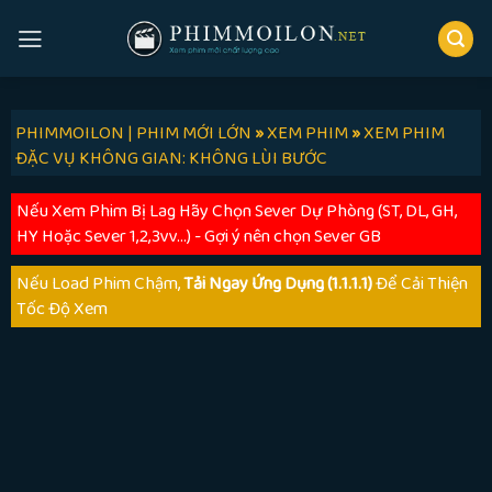
Skip
to
content
PHIMMOILON | PHIM MỚI LỚN
»
XEM PHIM
»
XEM PHIM
ĐẶC VỤ KHÔNG GIAN: KHÔNG LÙI BƯỚC
Nếu Xem Phim Bị Lag Hãy Chọn Sever Dự Phòng (ST, DL, GH,
HY Hoặc Sever 1,2,3vv...) - Gợi ý nên chọn Sever GB
Nếu Load Phim Chậm,
Tải Ngay Ứng Dụng (1.1.1.1)
Để Cải Thiện
Tốc Độ Xem