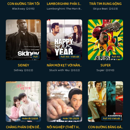
CON ĐƯỜNG TĂM TỐI
LAMBORGHINI: PHÍA SAU NGƯỜI ĐÀN ÔNG HUYỀN THOẠI
TRÁI TIM RUNG ĐỘNG
Blackway (2015)
Lamborghini: The Man Behind the Legend (2022)
Skip a Beat (2023)
Full
Full HD - Vietsub
Full HD
SIDNEY
NĂM MỚI KẸT VỚI NÀNG
SUPER
Sidney (2022)
Stuck with You (2022)
Super (2010)
Hoàn tất (23/23)
Hoàn Tất (25/25)
Full HD Vietsub
CHÀNG PHẢN DIỆN DỄ THƯƠNG
NỐI NGHIỆP (THIẾT HUYẾT BẢO TIÊU)
CON ĐƯỜNG BĂNG ĐẢNG