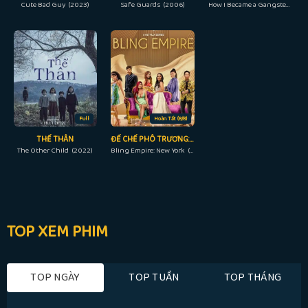
Cute Bad Guy (2023)
Safe Guards (2006)
How I Became a Gangster (2020)
Full
Hoàn Tất (8/8)
THẾ THÂN
ĐẾ CHẾ PHÔ TRƯƠNG: NEW YORK
The Other Child (2022)
Bling Empire: New York (2023)
TOP XEM PHIM
TOP NGÀY
TOP TUẦN
TOP THÁNG