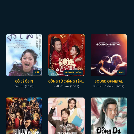
Full
Hoàn tất (20/20)
Full
CÔ BÉ ÔSIN
CÔNG TỬ CHÀNG TÊN GÌ
SOUND OF METAL
Oshin (2013)
Hello There (2023)
Sound of Metal (2019)