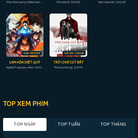
The Mortuary Collection (2019)
The Ward (2010)
Star Dancer (2023)
Hoàn Tất (12/12)
Full HD - Vietsub
LAM HỎA DIỆT QUỶ
TRÒ CHƠI CÚT BẮT
Kyoto Fujouou-Hen (2017)
The Hunting (2017)
TOP XEM PHIM
TOP NGÀY
TOP TUẦN
TOP THÁNG