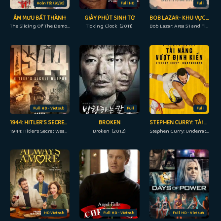
Hoàn Tất (20/20)
Full HD
Full
ÂM MƯU BẤT THÀNH
GIÂY PHÚT SINH TỬ
BOB LAZAR- KHU VỰC 51 & ĐĨA BAY
The Slicing Of The Demon (2007)
Ticking Clock (2011)
Bob Lazar: Area 51 and Flying Saucers (2018)
Full HD - Vietsub
Full
Full
1944: HITLER’S SECRET WEAPON
BROKEN
STEPHEN CURRY: TÀI NĂNG VƯỢT ĐỊNH KIẾN
1944: Hitler's Secret Weapon (2021)
Broken (2012)
Stephen Curry: Underrated (2023)
HD Vietsub
Full HD - Vietsub
Full HD - Vietsub