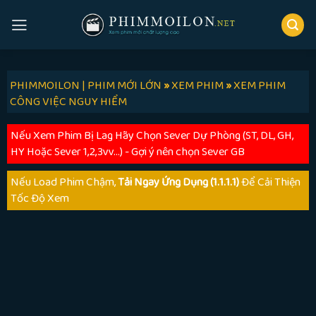
Skip
to
content
PHIMMOILON | PHIM MỚI LỚN
»
XEM PHIM
»
XEM PHIM
CÔNG VIỆC NGUY HIỂM
Nếu Xem Phim Bị Lag Hãy Chọn Sever Dự Phòng (ST, DL, GH,
HY Hoặc Sever 1,2,3vv...) - Gợi ý nên chọn Sever GB
Nếu Load Phim Chậm,
Tải Ngay Ứng Dụng (1.1.1.1)
Để Cải Thiện
Tốc Độ Xem