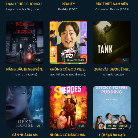
HẠNH PHÚC CHO NGƯỜI MỚI BẮT ĐẦU
REALITY
BẮC TRIỆT NAM VIÊN
Happiness for Beginners (2023)
Reality (2023)
Crossroad Bistro (2021)
Full
Hoàn Tất (16/16)
Full
NÀNG DÂU BỊ NGUYỀN RỦA
KHÔNG CÓ GOO PIL SOO
QUÁI VẬT DƯỚI BỂ NƯỚC
The Wrath (2018)
Goo Pil Soo Is Not There (2022)
The Tank (2023)
Full
Full
Full HD - Vietsub
CĂN NHÀ MA ÁM
NHỮNG CÔ NÀNG HÀNH ĐỘNG
HỘI BẠN BÁ ĐẠO