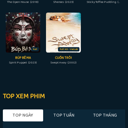
The Open House (2018)
Sheroes (2023)
Sticky Toffee Pudding (2020)
Full
Full HD - Vietsub
BÚP BÊ MA
CUỐN TRÔI
Spirit Puppet (2023)
Swept Away (2002)
TOP XEM PHIM
TOP NGÀY
TOP TUẦN
TOP THÁNG