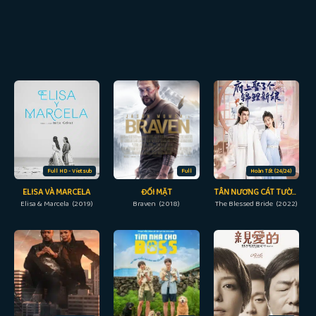
Full HD - Vietsub
Full
Hoàn Tất (24/24)
ELISA VÀ MARCELA
ĐỐI MẶT
TÂN NƯƠNG CÁT TƯỜNG
Elisa & Marcela (2019)
Braven (2018)
The Blessed Bride (2022)