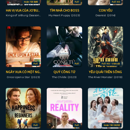
Hoàn Tất (8/8)
Full
Full HD
HAI VỊ VUA CỦA JO’BURG (PHẦN 2)
TÌM NHÀ CHO BOSS
CON YÊU
Kings of Jo'Burg (Season 2) (2023)
My Heart Puppy (2023)
Dearest (2014)
Full
Full
Full HD - Vietsub
NGÀY XƯA CÓ MỘT NGÔI SAO
QUÝ CÔNG TỬ
YÊU QUÁI TRÊN SÔNG
Once Upon a Star (2023)
The Childe (2023)
The River Monster (2019)
Full
Full
Hoàn Tất (30/30)