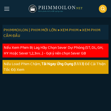
Skip
to
content
PHIMMOILON | PHIM MỚI LỚN
»
XEM PHIM
»
XEM PHIM
CẮM ĐẦU
Nếu Xem Phim Bị Lag Hãy Chọn Sever Dự Phòng (ST, DL, GH,
HY Hoặc Sever 1,2,3vv...) - Gợi ý nên chọn Sever GB
Nếu Load Phim Chậm,
Tải Ngay Ứng Dụng (1.1.1.1)
Để Cải Thiện
Tốc Độ Xem