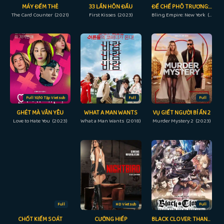
MÁY ĐẾM THẺ
33 LẦN HÔN ĐẦU
ĐẾ CHẾ PHÔ TRƯƠNG: NEW YORK
The Card Counter (2021)
First Kisses (2023)
Bling Empire: New York (2023)
Full 10/10 Tập Vietsub
Full
Full
GHÉT MÀ VẪN YÊU
WHAT A MAN WANTS
VỤ GIẾT NGƯỜI BÍ ẨN 2
Love to Hate You (2023)
What a Man Wants (2018)
Murder Mystery 2 (2023)
Full
HD Vietsub
Full
CHỐT KIỂM SOÁT
CƯỠNG HIẾP
BLACK CLOVER: THANH KIẾM CỦA MA PHÁP VƯƠNG