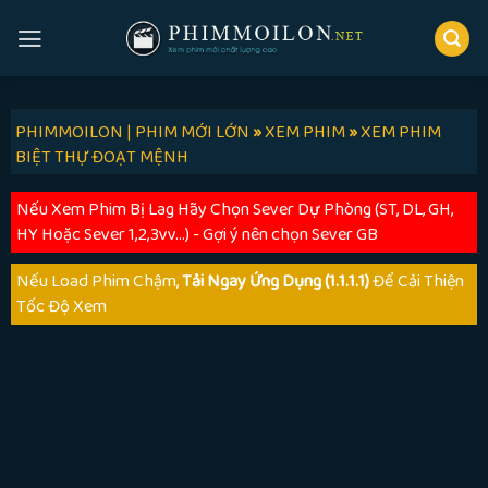
Skip
to
content
PHIMMOILON | PHIM MỚI LỚN
»
XEM PHIM
»
XEM PHIM
BIỆT THỰ ĐOẠT MỆNH
Nếu Xem Phim Bị Lag Hãy Chọn Sever Dự Phòng (ST, DL, GH,
HY Hoặc Sever 1,2,3vv...) - Gợi ý nên chọn Sever GB
Nếu Load Phim Chậm,
Tải Ngay Ứng Dụng (1.1.1.1)
Để Cải Thiện
Tốc Độ Xem