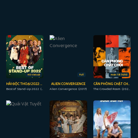
HD Vietsub
Full
Hoàn Tất (10/10)
HÀI ĐỘC THOẠI 2022: NHỮNG KHOẢNH KHẮC HAY NHẤT
ALIEN CONVERGENCE
CĂN PHÒNG CHẬT CHỘI
Best of Stand-Up 2022 (2022)
Alien Convergence (2017)
The Crowded Room (2023)