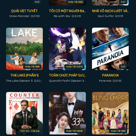
Full
Hoàn Tất (6/6)
Full
QUÁI VẬT TUYẾT
TÔI CÓ MỘT NGƯỜI BẠN
NHÀ VÔ ĐỊCH LƯỚT VÁN
Snow Monster (2019)
Be with You (2023)
Soul Surfer (2011)
Hoàn Tất (8/8)
Hoàn Tất (12/12)
Full
THE LAKE (PHẦN 1)
TOÀN CHỨC PHÁP SƯ (PHẦN 3)
PARANOIA
The Lake (Season 1) (2022)
Quanzhi Fashi (Season 3) (2018)
Paranoia (2013)
Full HD - Vietsub
Hoàn Tất (18/18)
Hoàn Tất (8/8)