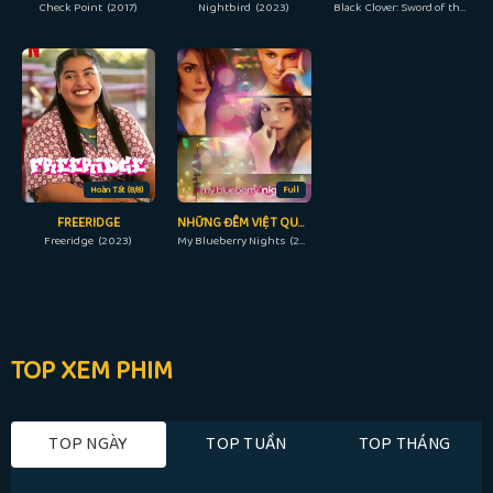
Check Point (2017)
Nightbird (2023)
Black Clover: Sword of the Wizard King (2023)
Hoàn Tất (8/8)
Full
FREERIDGE
NHỮNG ĐÊM VIỆT QUẤT
Freeridge (2023)
My Blueberry Nights (2007)
TOP XEM PHIM
TOP NGÀY
TOP TUẦN
TOP THÁNG