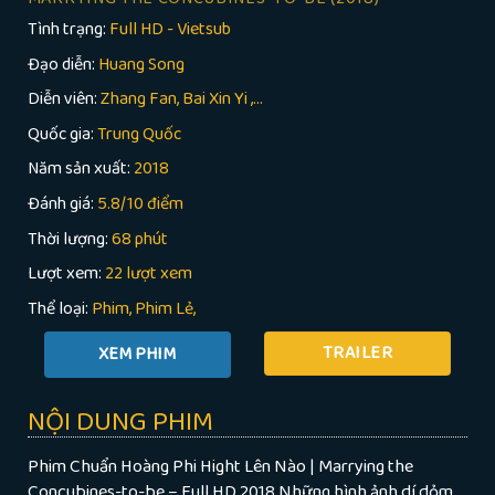
Tình trạng:
Full HD - Vietsub
Đạo diễn:
Huang Song
Diễn viên:
Zhang Fan, Bai Xin Yi ,...
Quốc gia:
Trung Quốc
Năm sản xuất:
2018
Đánh giá:
5.8/10 điểm
Thời lượng:
68 phút
Lượt xem:
22 lượt xem
Thể loại:
Phim
Phim Lẻ
TRAILER
NỘI DUNG PHIM
Phim Chuẩn Hoàng Phi Hight Lên Nào | Marrying the
Concubines-to-be – Full HD 2018 Những hình ảnh dí dỏm