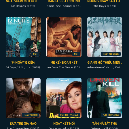
NGÀI SHERLOCK HOLMES
DANIEL SPELLBOUND
NHỮNG NGÀY SAU THẢM HỌA
Mr. Holmes (2015)
Daniel Spellbound (2022)
The Days (2023)
Full
Full
Hoàn Tất (20/20)
14 NGÀY 12 ĐÊM
MẸ KẾ- ĐOẠN KẾT
GIANG HỒ THIẾU NIÊN QUYẾT
14 Days, 12 Nights (2019)
Jan Dara: The Finale (2013)
Adventure of Young Detectives (2023)
Hoàn Tất (8/8)
Full HD - Vietsub
Full HD VietSub
ĐỨA TRẺ GIẢ MẠO
NGẮT KẾT NỐI
TẦM NÃ SÁT THỦ
The Changeling (2023)
Desconectados (2022)
Driven to Kill (2009)