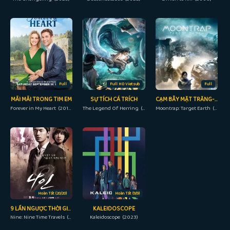
Full
Full HD Vietsub
Full
MÃI MÃI TRONG TIM EM
SỰ TÍCH CÁ TRÍCH
CẠM BẪY MẶT TRĂNG- MỤC TIÊU TRÁI ĐẤT
Forever in My Heart (2019)
The Legend Of Herring (2022)
Moontrap: Target Earth (2017)
Hoàn Tất (20/20)
Hoàn Tất (9/9)
9 LẦN NGƯỢC THỜI GIAN
KALEIDOSCOPE
Nine: Nine Time Travels (2013)
Kaleidoscope (2023)