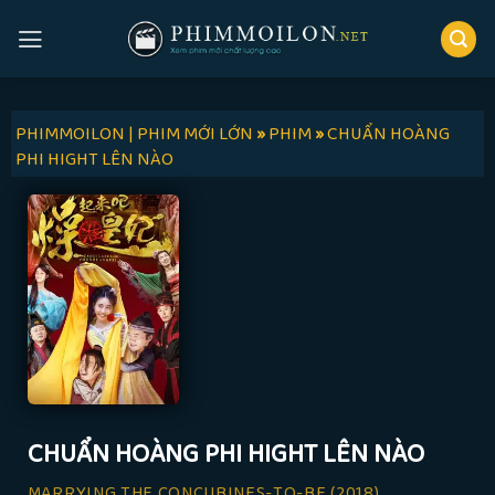
Skip
to
content
PHIMMOILON | PHIM MỚI LỚN
»
PHIM
»
CHUẨN HOÀNG
PHI HIGHT LÊN NÀO
CHUẨN HOÀNG PHI HIGHT LÊN NÀO
MARRYING THE CONCUBINES-TO-BE
(2018)