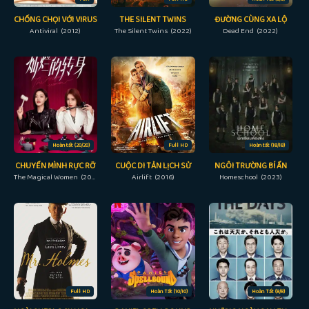
CHỐNG CHỌI VỚI VIRUS
THE SILENT TWINS
ĐƯỜNG CÙNG XA LỘ
Antiviral (2012)
The Silent Twins (2022)
Dead End (2022)
Hoàn tất (20/20)
Full HD
Hoàn tất (18/18)
CHUYỂN MÌNH RỰC RỠ
CUỘC DI TẢN LỊCH SỬ
NGÔI TRƯỜNG BÍ ẨN
The Magical Women (2023)
Airlift (2016)
Homeschool (2023)
Full HD
Hoàn Tất (10/10)
Hoàn Tất (8/8)