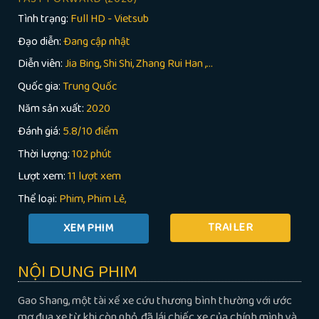
Tình trạng:
Full HD - Vietsub
Đạo diễn:
Đang cập nhật
Diễn viên:
Jia Bing, Shi Shi, Zhang Rui Han ,...
Quốc gia:
Trung Quốc
Năm sản xuất:
2020
Đánh giá:
5.8/10 điểm
Thời lượng:
102 phút
Lượt xem:
11 lượt xem
Thể loại:
Phim
Phim Lẻ
TRAILER
NỘI DUNG PHIM
Gao Shang, một tài xế xe cứu thương bình thường với ước
mơ đua xe từ khi còn nhỏ, đã lái chiếc xe của chính mình và