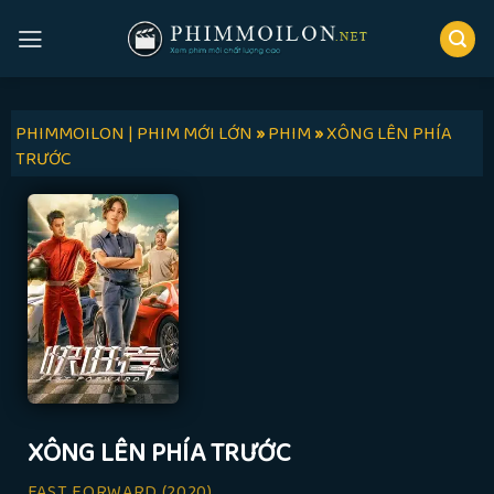
Skip
to
content
PHIMMOILON | PHIM MỚI LỚN
»
PHIM
»
XÔNG LÊN PHÍA
TRƯỚC
XÔNG LÊN PHÍA TRƯỚC
FAST FORWARD
(2020)