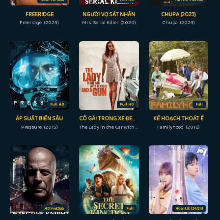
FREERIDGE
NGƯỜI VỢ SÁT NHÂN
CHUPA (2023)
Freeridge (2023)
Mrs. Serial Killer (2020)
Chupa (2023)
Full HD
Full HD
Full
ÁP SUẤT BIỂN SÂU
CÔ GÁI TRONG XE ĐEO KÍNH VỚI KHẨU SÚNG
KẾ HOẠCH THOÁT Ế
Pressure (2015)
The Lady in the Car with Glasses and a Gun (2015)
Familyhood (2016)
HD VietSub
Full
Hoàn tất (24/24)