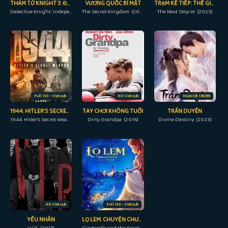
THÁM TỬ KNIGHT 3: ĐỘC LẬP
VƯƠNG QUỐC BÍ MẬT
TRẠM KẾ TIẾP: THẾ GIỚI CỦA ANH
Detective Knight: Independence (2023)
The Secret Kingdom (2017)
The Next Stop W (2023)
Full HD - Vietsub
HD Vietsub
Hoàn tất (36/36)
1944: HITLER’S SECRET WEAPON
TAY CHƠI KHÔNG TUỔI
TRẦN DUYÊN
1944: Hitler's Secret Weapon (2021)
Dirty Grandpa (2016)
Divine Destiny (2023)
HD Vietsub
Full HD - Vietsub
YẾU NHÂN
LỌ LEM: CHUYỆN CHƯA KỂ
V.I.P. (2017)
Cinderella and the Secret Prince (2018)