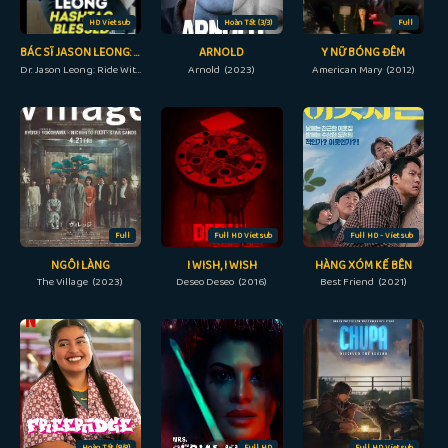
HD Vietsub
Hoàn Tất (3/3)
Full
BÁC SĨ JASON LEONG: ĐI CẨN THẬN
ARNOLD
Y NỮ BÓNG ĐÊM
Dr. Jason Leong: Ride With Caution (2023)
Arnold (2023)
American Mary (2012)
Full
Full HD Vietsub
Full HD - Vietsub
NGÔI LÀNG
I WISH, I WISH
HÀNG XÓM KẾ BÊN
The Village (2023)
Deseo Deseo (2016)
Best Friend (2021)
Hoàn Tất (8/8)
Full HD
Full HD Vietsub