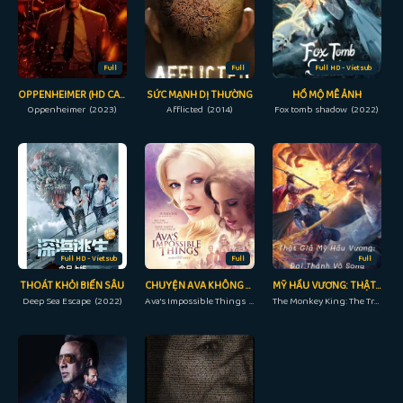
Full
Full
Full HD - Vietsub
OPPENHEIMER (HD CAM)
SỨC MẠNH DỊ THƯỜNG
HỒ MỘ MÊ ẢNH
Oppenheimer (2023)
Afflicted (2014)
Fox tomb shadow (2022)
Full HD - Vietsub
Full
Full
THOÁT KHỎI BIỂN SÂU
CHUYỆN AVA KHÔNG THỂ LÀM
MỸ HẦU VƯƠNG: THẬT GIẢ TÔN NGỘ KHÔNG
Deep Sea Escape (2022)
Ava's Impossible Things (2016)
The Monkey King: The True Sun Wukong (2019)