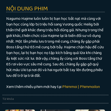
NỘI DUNG PHIM
Nagumo Hajime luôn luôn bị bạn học bắt nạt mà cùng với
bạn học cùng lớp bị triệu hồi sang Vương quốc Heilig bởi
thần thế giới khác đang triệu hồi dũng giả. Nhưng trong thế
giới khác, thiên chức của Hajime lại là biến đổi sư vô dụng
nhất. Một lần phiêu lưu trong mê cung, chàng ấy gặp phải
Boss tầng thứ 65 mê cung bởi bẫy. Hajime chặn hậu để cứu
bạn học, lại bị bạn học nọ tập kích bằng quả lửa khi chàng
ấy kiệt sức rút lui. Bởi vậy, chàng ấy cùng với Boss tầng thứ
65 rơi vào vực sâu mê cung. Sau đó, chàng ấy gặp gỡ quỷ
hút máu Uki tại nơi đó và hai người bắt tay lên đường phiêu
lưu để trở lại trái đất.
Xem thêm nhiều phim mới hay tại
Phimmoi | Phimmoilon
Từ khóa