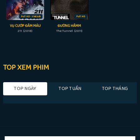
Full HD - Vietsub
Full HD
VỤ CƯỚP ĐẪM MÁU
ĐƯỜNG HẦMM
211 (2018)
The Tunnel (2011)
TOP XEM PHIM
TOP NGÀY
TOP TUẦN
TOP THÁNG