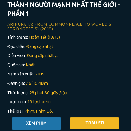
THÀNH NGƯỜI MẠNH NHẤT THẾ GIỚI -
PHẦN 1
ARIFURETA: FROM COMMONPLACE TO WORLD'S
STRONGEST S1
(2019)
Tình trạng:
Hoàn Tất (13/13)
Đạo diễn:
Đang cập nhật
Diễn viên:
Đang cập nhật ,...
Quốc gia:
Nhật
Năm sản xuất:
2019
Đánh giá:
7.6/10 điểm
Thời lượng:
23 phút 30 giây /tập
Lượt xem:
19 lượt xem
Thể loại:
Phim
Phim Bộ
TRAILER