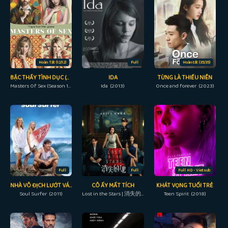
Hoàn Tất (12/12)
Full
Hoàn tất (35/35)
BẬC THẦY TÌNH DỤC (PHẦN 1)
IDA
TỪNG LÀ THIẾU NIÊN
Masters Of Sex (Season 1) (2013)
Ida (2013)
Once and forever (2023)
Full
Full
Full HD - Vietsub
NHÀ VÔ ĐỊCH LƯỚT VÁN
CÔ ẤY MẤT TÍCH
KHÁT VỌNG TUỔI TRẺ
Soul Surfer (2011)
Lost in the Stars | 消失的她 (2023)
Teen Spirit (2018)