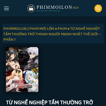
Skip
to
content
PHIMMOILON | PHIM MỚI LỚN
»
PHIM
»
TỪ NGHỀ NGHIỆP
TẦM THƯỜNG TRỞ THÀNH NGƯỜI MẠNH NHẤT THẾ GIỚI –
PHẦN 1
TỪ NGHỀ NGHIỆP TẦM THƯỜNG TRỞ