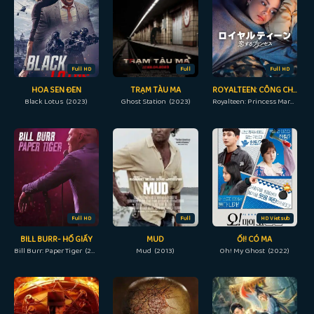
Full HD
Full
Full HD
HOA SEN ĐEN
TRẠM TÀU MA
ROYALTEEN: CÔNG CHÚA MARGRETHE
Black Lotus (2023)
Ghost Station (2023)
Royalteen: Princess Margrethe (2023)
Full HD
Full
HD Vietsub
BILL BURR- HỔ GIẤY
MUD
ỐI! CÓ MA
Bill Burr: Paper Tiger (2019)
Mud (2013)
Oh! My Ghost (2022)