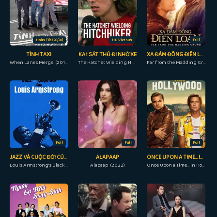
Hoàn Tất (20/20)
HD Vietsub
Full
TÌNH TAXI
KAI: SÁT THỦ ĐI NHỜ XE
XA ĐÁM ĐÔNG ĐIÊN LOẠN
When Lanes Merge (2010)
The Hatchet Wielding Hitchhiker (2023)
Far from the Madding Crowd (2015)
Full
Full
Full
JAZZ VÀ CUỘC ĐỜI CỦA LOUIS ARMSTRONG
ALAPAAP
ONCE UPON A TIME… IN HOLLYWOOD
Louis Armstrong's Black & Blue (2022)
Alapaap (2022)
Once Upon a Time… in Hollywood (2019)