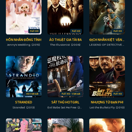
Full HD
Full HD
Full HD
HÔN NHÂN ĐỒNG TÍNH
ẢO THUẬT GIA TÀI BA
ĐỊCH NHÂN KIỆT: VẬN HÀ KINH LONG
Jenny's Wedding (2015)
The Illusionist (2006)
LEGEND OF DETECTIVE DEE (2023)
HD Vietsub
Full HD - Vietsub
Full HD
STRANDED
SÁT THỦ HOTGIRL
NHƯỢNG TỬ ĐẠN PHI
Stranded (2013)
Evil Babe Set Me Free (2018)
Let the Bullets Fly (2010)