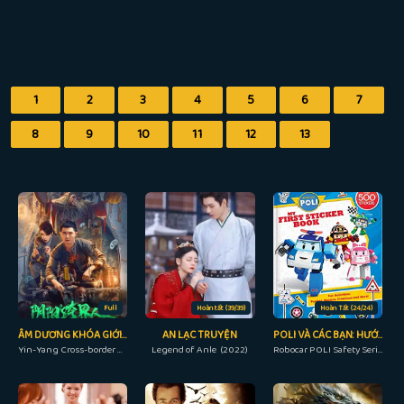
1
2
3
4
5
6
7
8
9
10
11
12
13
Full
Hoàn tất (39/39)
Hoàn Tất (24/24)
ÂM DƯƠNG KHÓA GIỚI NHÂN
AN LẠC TRUYỆN
POLI VÀ CÁC BẠN: HƯỚNG DẪN AN TOÀN
Yin-Yang Cross-border Person (2023)
Legend of Anle (2022)
Robocar POLI Safety Series (2011)