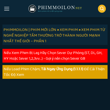
Skip
to
content
PHIMMOILON | PHIM MỚI LỚN
»
XEM PHIM
»
XEM PHIM TỪ
NGHỀ NGHIỆP TẦM THƯỜNG TRỞ THÀNH NGƯỜI MẠNH
NHẤT THẾ GIỚI – PHẦN 1
Nếu Xem Phim Bị Lag Hãy Chọn Sever Dự Phòng (ST, DL, GH,
HY Hoặc Sever 1,2,3vv...) - Gợi ý nên chọn Sever GB
Nếu Load Phim Chậm,
Tải Ngay Ứng Dụng (1.1.1.1)
Để Cải Thiện
Tốc Độ Xem