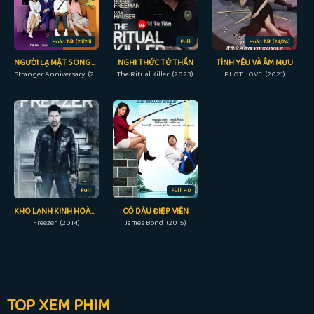
Hoàn Tất (25/25)
Full
Hoàn Tất (24/24)
NGƯỜI LẠ MẶT SONG SINH
NGHI THỨC TỬ THẦN
TÌNH YÊU VÀ ÂM MƯU
Stranger Anniversary (2022)
The Ritual Killer (2023)
PLOT LOVE (2021)
Full
Full HD
KHO LẠNH KINH HOÀNG
CÔ DÂU ĐIỆP VIÊN
Freezer (2014)
James Bond (2015)
TOP XEM PHIM