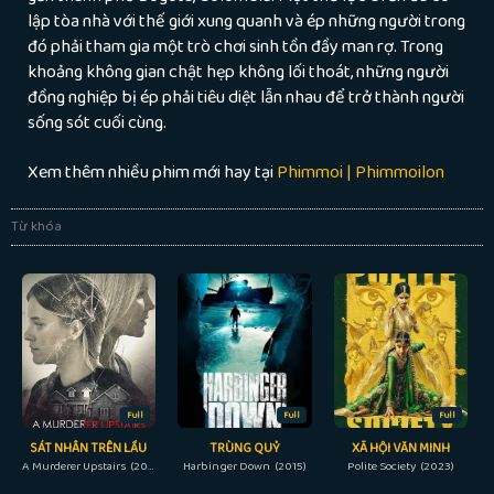
lập tòa nhà với thế giới xung quanh và ép những người trong
đó phải tham gia một trò chơi sinh tồn đầy man rợ. Trong
khoảng không gian chật hẹp không lối thoát, những người
đồng nghiệp bị ép phải tiêu diệt lẫn nhau để trở thành người
sống sót cuối cùng.
Xem thêm nhiều phim mới hay tại
Phimmoi | Phimmoilon
Từ khóa
Full
Full
Full
SÁT NHÂN TRÊN LẦU
TRÙNG QUỶ
XÃ HỘI VĂN MINH
A Murderer Upstairs (2017)
Harbinger Down (2015)
Polite Society (2023)