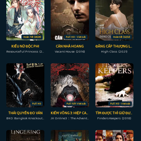
Hoàn Tất (26/26)
Full HD - Vietsub
Hoàn tất (32/32)
KIỀU NỮ ĐỘC PHI
CĂN NHÀ HOANG
ĐẲNG CẤP THƯỢNG LƯU
Resourceful Princess (2019)
Vacant House (2016)
High Class (2021)
Full HD
Full 11/11 Vietsub
Full HD - Vietsub
THÁI QUYỀN ĐO VÁN
KIẾM VÕNG 3: HIỆP CAN NGHĨA ĐẢM THẨM KIẾM TÂM
TÌM ĐƯỢC THÌ GIỮ ĐƯỢC
BKO: Bangkok Knockout (2010)
JX Online3：The Adventure of Shen Jianxin 3rd Season (2022)
Finders Keepers (2018)