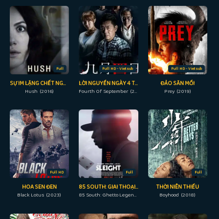
Full
Full HD - Vietsub
Full HD - Vietsub
SỰ IM LẶNG CHẾT NGƯỜI
LỜI NGUYỀN NGÀY 4 THÁNG 9
ĐẢO SĂN MỒI
Hush (2016)
Fourth Of September (2018)
Prey (2019)
Full HD
Full
Full
HOA SEN ĐEN
85 SOUTH: GIAI THOẠI ĐƯỜNG PHỐ
THỜI NIÊN THIẾU
Black Lotus (2023)
85 South: Ghetto Legends (2023)
Boyhood (2018)