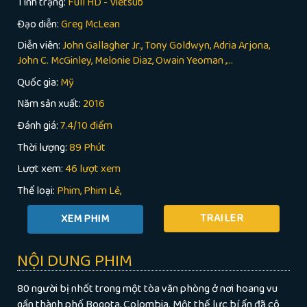
Tình trạng:
Full HD - Vietsub
Đạo diễn:
Greg McLean
Diễn viên:
John Gallagher Jr., Tony Goldwyn, Adria Arjona,
John C. McGinley, Melonie Diaz, Owain Yeoman ,...
Quốc gia:
Mỹ
Năm sản xuất:
2016
Đánh giá:
7.4/10 điểm
Thời lượng:
89 Phút
Lượt xem:
46 lượt xem
Thể loại:
Phim
Phim Lẻ
TRAILER
NỘI DUNG PHIM
80 người bị nhốt trong một tòa văn phòng ở nơi hoang vu
gần thành phố Bogota, Colombia. Một thế lực bí ẩn đã cô