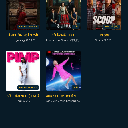
Full HD - Vietsub
Full
Hoàn Tất (6/6)
CĂN PHÒNG ĐẪM MÁU
CÔ ẤY MẤT TÍCH
TIN ĐỘC
Lingering (2020)
Lost in the Stars | 消失的她 (2023)
Scoop (2023)
Full HD - Vietsub
Full
SỐ PHẬN NGHIỆT NGÃ
AMY SCHUMER: LIÊN LẠC KHẨN CẤP
Pimp (2018)
Amy Schumer: Emergency Contact (2023)