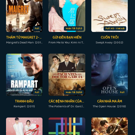
Full
Hoàn Tất (12/12)
Full HD - Vietsub
THÁM TỬ MAIGRET 2- NGƯỜI ĐÃ KHUẤT
GỬI ĐẾN BẠN HIỀN
CUỐN TRÔI
Maigret's Dead Man (2016)
From Me to You: Kimi ni Todoke (2023)
Swept Away (2002)
Full
Hoàn Tất (10/10)
Full
TRANH ĐẤU
CÁC BỆNH NHÂN CỦA BÁC SĨ GARCÍA
CĂN NHÀ MA ÁM
Rampart (2011)
The Patients of Dr. García (2023)
The Open House (2018)