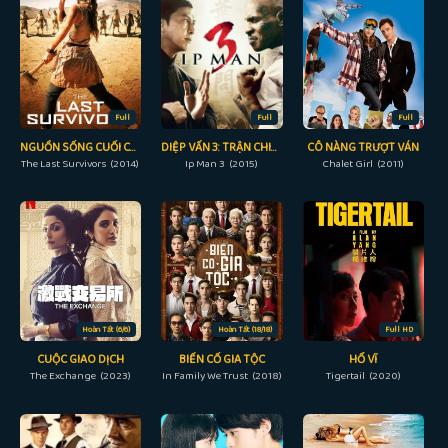
Full
Full
Full
NGUỒN SỐNG CUỐI CÙNG
DIỆP VẤN 3: TRẬN CHIẾN CUỐI CÙNG
CÔ NÀNG TRƯỢT VÁN
The Last Survivors (2014)
Ip Man 3 (2015)
Chalet Girl (2011)
Hoàn Tất (6/6)
Hoàn Tất (18/18)
Full HD
CUỘC GIAO DỊCH
BIẾN CỐ GIA TỘC
HỔ VĨ
The Exchange (2023)
In Family We Trust (2018)
Tigertail (2020)