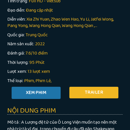
Tình trạng:
Full HD - Vietsub
Đạo diễn:
Đang cập nhật
Diễn viên:
Xia Zhi Yuan, Zhao Wen Hao, Yu Li, Jatfei Wong,
Pang Yong, Wang Hong Qian, Wang Hong Qian ,...
Quốc gia:
Trung Quốc
Năm sản xuất:
2022
Đánh giá:
7.6/10 điểm
Thời lượng:
95 Phút
Lượt xem:
13 lượt xem
Thể loại:
Phim
Phim Lẻ
TRAILER
NỘI DUNG PHIM
Mô tả : A Lượng đệ tử của Ô Long Viện muốn tạo nên một
nhà trừ tà vĩ đại , trong chuyến đi cậu đã gặp Shakeyang