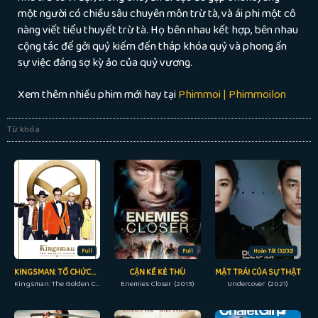
một người có chiều sâu chuyên môn trừ tà, và ái phi một cô
nàng viết tiểu thuyết trừ tà. Họ bên nhau kết hợp, bên nhau
cộng tác để gởi quỷ kiếm đến tháp khóa quỷ và phong ấn
sự việc đáng sợ kỳ ảo của quỷ vương.
Xem thêm nhiều phim mới hay tại
Phimmoi | Phimmoilon
Từ khóa
Full
Full
Hoàn Tất (32/32)
KINGSMAN: TỔ CHỨC HOÀNG KIM
CẬN KỀ KẺ THÙ
MẶT TRÁI CỦA SỰ THẬT
Kingsman: The Golden Circle (2017)
Enemies Closer (2013)
Undercover (2021)