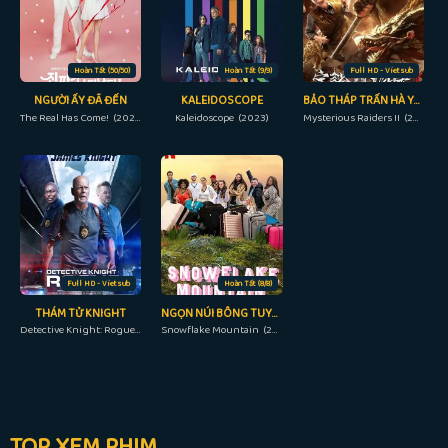
Hoàn Tất (50/50)
Hoàn Tất (9/9)
Full HD - Vietsub
NGƯỜI ẤY ĐÃ ĐẾN
KALEIDOSCOPE
BẢO THÁP TRẤN HÀ YÊU 2: TUYỆT THẾ YÊU LONG
The Real Has Come! (2023)
Kaleidoscope (2023)
Mysterious Raiders II (2019)
Full HD - Vietsub
Hoàn Tất (8/8)
THÁM TỬ KNIGHT
NGỌN NÚI BÔNG TUYẾT: THỬ THÁCH TRƯỞNG THÀNH
Detective Knight: Rogue (2022)
Snowflake Mountain (2022)
TOP XEM PHIM