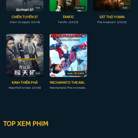
Full
Full HD
Full
CHIẾN TUYẾN 37
FANFIC
SÁT THỦ YI NAN
Alien Outpost (2014)
Fanfic (2023)
The Assassin (2023)
Full
Hoàn Tất (13/13)
KINH THIÊN PHÁ
MECHAMATO THE ANIMATED SERIES
Heartfall Arises (2016)
Mechamato The Animated Series (2021)
TOP XEM PHIM