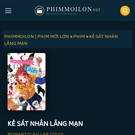
Skip
to
content
PHIMMOILON | PHIM MỚI LỚN
»
PHIM
»
KẺ SÁT NHÂN
LÃNG MẠN
KẺ SÁT NHÂN LÃNG MẠN
ROMANTIC KILLER
(2022)