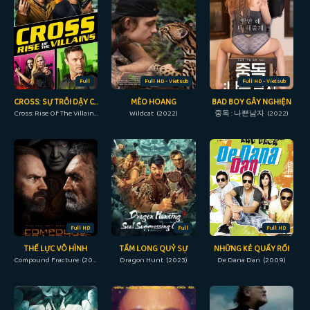
Full
Full HD - Vietsub
Full HD - Vietsub
CROSS: SỰ TRỖI DẬY CỦA NHỮNG KẺ PHẢN DIỆN
MÈO HOANG
BAD BOY GÂY NGHIỆN
Cross: Rise Of The Villains (2019)
Wildcat (2022)
중독 : 나쁜남자 (2022)
Full HD
Full
Full HD
THẾ LỰC VÔ HÌNH
TẦM LONG QUỶ SỰ
NHỮNG KẺ QUẤY RỐI
Compound Fracture (2013)
Dragon Hunt (2023)
De Dana Dan (2009)