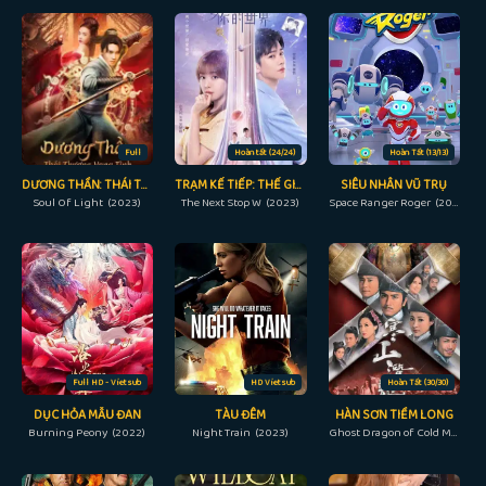
Full
Hoàn tất (24/24)
Hoàn Tất (13/13)
DƯƠNG THẦN: THÁI THƯỢNG VONG TÌNH
TRẠM KẾ TIẾP: THẾ GIỚI CỦA ANH
SIÊU NHÂN VŨ TRỤ
Soul Of Light (2023)
The Next Stop W (2023)
Space Ranger Roger (2017)
Full HD - Vietsub
HD Vietsub
Hoàn Tất (30/30)
DỤC HỎA MẪU ĐAN
TÀU ĐÊM
HÀN SƠN TIỀM LONG
Burning Peony (2022)
Night Train (2023)
Ghost Dragon of Cold Mountain (2014)