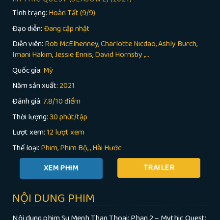
Tình trạng:
Hoàn Tất (9/9)
Đạo diễn:
Đang cập nhật
Diễn viên:
Rob McElhenney, Charlotte Nicdao, Ashly Burch,
Imani Hakim, Jessie Ennis, David Hornsby ,...
Quốc gia:
Mỹ
Năm sản xuất:
2021
Đánh giá:
7.8/10 điểm
Thời lượng:
30 phút/tập
Lượt xem:
12 lượt xem
Thể loại:
Phim
Phim Bộ
,
Hài Hước
TRAILER
NỘI DUNG PHIM
Nội dung phim Su Menh Than Thoai: Phan 2 – Mythic Quest: