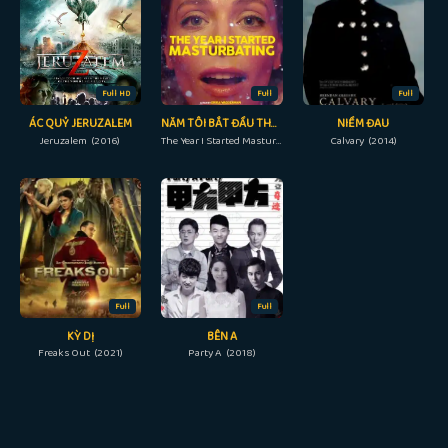
Full HD
Full
Full
ÁC QUỶ JERUZALEM
NĂM TÔI BẮT ĐẦU THỦ DÂM
NIỀM ĐAU
Jeruzalem (2016)
The Year I Started Masturbating (2022)
Calvary (2014)
Full
Full
KỲ DỊ
BÊN A
Freaks Out (2021)
Party A (2018)