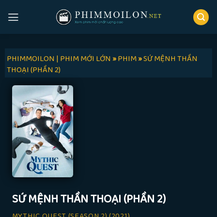
Skip
to
content
PHIMMOILON | PHIM MỚI LỚN
»
PHIM
»
SỨ MỆNH THẦN
THOẠI (PHẦN 2)
SỨ MỆNH THẦN THOẠI (PHẦN 2)
MYTHIC QUEST (SEASON 2)
(2021)