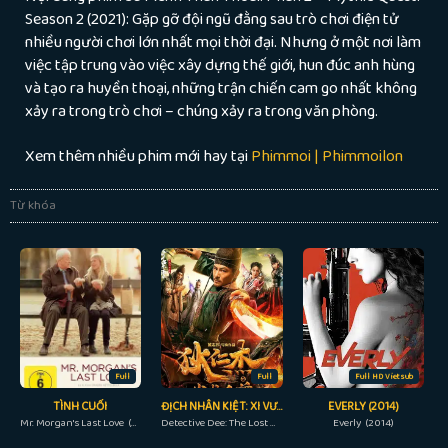
Season 2 (2021): Gặp gỡ đội ngũ đằng sau trò chơi điện tử
nhiều người chơi lớn nhất mọi thời đại. Nhưng ở một nơi làm
việc tập trung vào việc xây dựng thế giới, hun đúc anh hùng
và tạo ra huyền thoại, những trận chiến cam go nhất không
xảy ra trong trò chơi – chúng xảy ra trong văn phòng.
Xem thêm nhiều phim mới hay tại
Phimmoi | Phimmoilon
Từ khóa
Full
Full
Full HD Vietsub
TÌNH CUỐI
ĐỊCH NHÂN KIỆT: XI VƯU HUYẾT ĐẰNG
EVERLY (2014)
Mr. Morgan's Last Love (2013)
Detective Dee: The Lost Gold (2018)
Everly (2014)