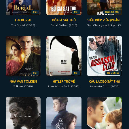
Full
Full
Hoàn Tất (8/8)
THE BURIAL
BỐ GIÀ SÁT THỦ
SIÊU ĐIỆP VIÊN (PHẦN 2)
The Burial (2023)
Blood Father (2016)
Tom Clancys Jack Ryan (Season 2) (2022)
Full
Full
HD Vietsub
NHÀ VĂN TOLKIEN
HITLER TRỞ VỀ
CÂU LẠC BỘ SÁT THỦ
Tolkien (2019)
Look Who's Back (2015)
Assassin Club (2023)