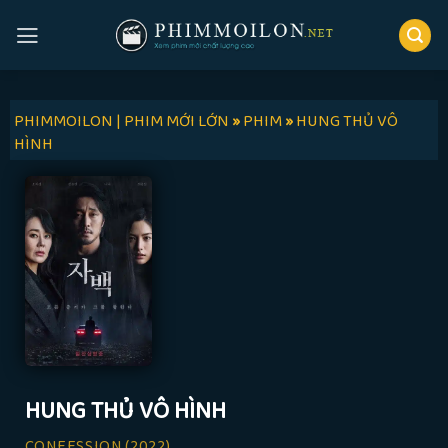
Skip
to
content
PHIMMOILON | PHIM MỚI LỚN
»
PHIM
»
HUNG THỦ VÔ
HÌNH
HUNG THỦ VÔ HÌNH
CONFESSION
(2022)