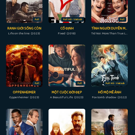
Full
Full HD - Vietsub
Full
RANH GIỚI SỐNG CÒN
CỐ ĐỊNH
TÌNH NGƯỜI DUYÊN MA: NGOẠI TRUYỆN
Life on the line (2023)
Fixed (2018)
Tid Noi: More Than True Love (2023)
Full
Full
Full HD - Vietsub
OPPENHEIMER
MỘT CUỘC ĐỜI ĐẸP
HỒ MỘ MÊ ẢNH
Oppenheimer (2023)
A Beautiful Life (2023)
Fox tomb shadow (2022)