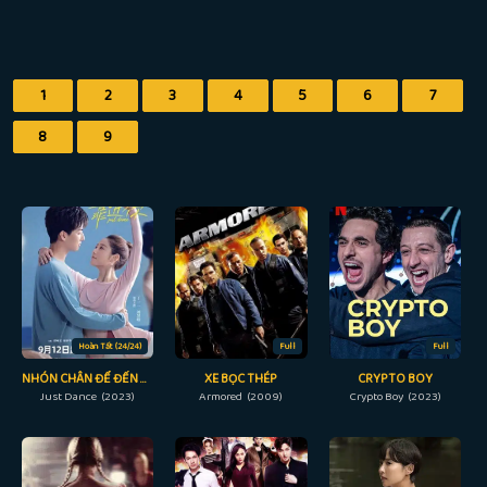
1
2
3
4
5
6
7
8
9
Hoàn Tất (24/24)
Full
Full
NHÓN CHÂN ĐỂ ĐẾN GẦN NGƯỜI
XE BỌC THÉP
CRYPTO BOY
Just Dance (2023)
Armored (2009)
Crypto Boy (2023)