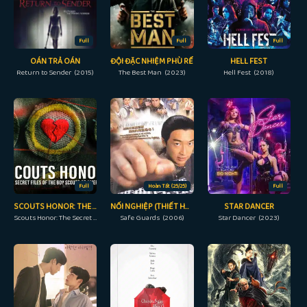
Full
Full
Full
OÁN TRẢ OÁN
ĐỘI ĐẶC NHIỆM PHÙ RỂ
HELL FEST
Return to Sender (2015)
The Best Man (2023)
Hell Fest (2018)
Full
Hoàn Tất (25/25)
Full
SCOUTS HONOR: THE SECRET FILES OF THE BOY SCOUTS OF AMERICA
NỐI NGHIỆP (THIẾT HUYẾT BẢO TIÊU)
STAR DANCER
Scouts Honor: The Secret Files of the Boy Scouts of America (2023)
Safe Guards (2006)
Star Dancer (2023)