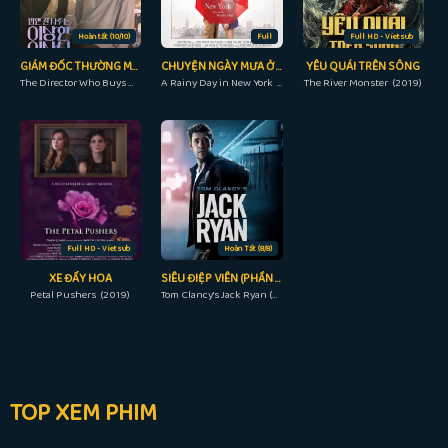
Hoàn tất (10/10)
Full
Full HD - Vietsub
GIÁM ĐỐC THƯỜNG MỜI TÔI ĂN TỐI
CHUYỆN NGÀY MƯA Ở NEW YORK
YÊU QUÁI TRÊN SÔNG
The Director Who Buys Me Dinner (2022)
A Rainy Day in New York (2019)
The River Monster (2019)
Full HD - Vietsub
Hoàn Tất (8/8)
XE ĐẨY HOA
SIÊU ĐIỆP VIÊN (PHẦN 3)
Petal Pushers (2019)
Tom Clancy's Jack Ryan (Season 3) (2022)
TOP XEM PHIM