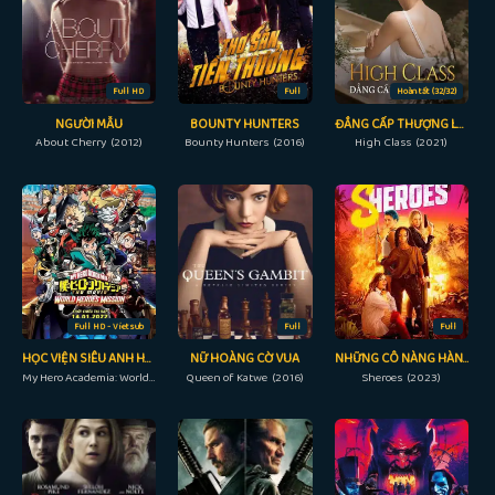
Full HD
Full
Hoàn tất (32/32)
NGƯỜI MẪU
BOUNTY HUNTERS
ĐẲNG CẤP THƯỢNG LƯU
About Cherry (2012)
Bounty Hunters (2016)
High Class (2021)
Full HD - Vietsub
Full
Full
HỌC VIỆN SIÊU ANH HÙNG: NHIỆM VỤ GIẢI CỨU THẾ GIỚI
NỮ HOÀNG CỜ VUA
NHỮNG CÔ NÀNG HÀNH ĐỘNG
My Hero Academia: World Heroes' Mission (2021)
Queen of Katwe (2016)
Sheroes (2023)