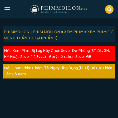
Skip
to
content
PHIMMOILON | PHIM MỚI LỚN
»
XEM PHIM
»
XEM PHIM SỨ
MỆNH THẦN THOẠI (PHẦN 2)
Nếu Xem Phim Bị Lag Hãy Chọn Sever Dự Phòng (ST, DL, GH,
HY Hoặc Sever 1,2,3vv...) - Gợi ý nên chọn Sever GB
Nếu Load Phim Chậm,
Tải Ngay Ứng Dụng (1.1.1.1)
Để Cải Thiện
Tốc Độ Xem