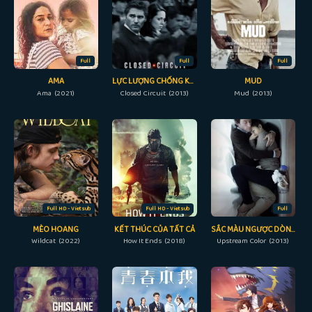
Full
Full
Full
AMA
LỰC LƯỢNG CHỐNG KHỦNG BỐ
MUD
Ama (2021)
Closed Circuit (2013)
Mud (2013)
Full HD - Vietsub
Full HD - Vietsub
Full
MÈO HOANG
KẾT THÚC CỦA TẤT CẢ
SẮC MÀU NGƯỢC DÒNG
Wildcat (2022)
How It Ends (2018)
Upstream Color (2013)