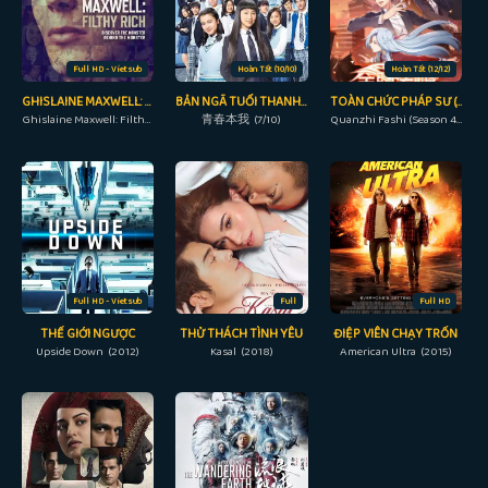
Full HD - Vietsub
Hoàn Tất (10/10)
Hoàn Tất (12/12)
GHISLAINE MAXWELL: GIÀU CÓ VÀ ĐỒI BẠI
BẢN NGÃ TUỔI THANH XUÂN
TOÀN CHỨC PHÁP SƯ (PHẦN 4)
Ghislaine Maxwell: Filthy Rich (2022)
青春本我 (7/10)
Quanzhi Fashi (Season 4) (2020)
Full HD - Vietsub
Full
Full HD
THẾ GIỚI NGƯỢC
THỬ THÁCH TÌNH YÊU
ĐIỆP VIÊN CHẠY TRỐN
Upside Down (2012)
Kasal (2018)
American Ultra (2015)