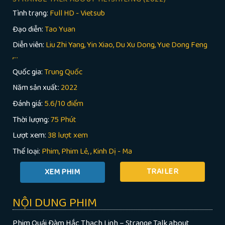
Tình trạng:
Full HD - Vietsub
Đạo diễn:
Tao Yuan
Diễn viên:
Liu Zhi Yang, Yin Xiao, Du Xu Dong, Yue Dong Feng
,...
Quốc gia:
Trung Quốc
Năm sản xuất:
2022
Đánh giá:
5.6/10 điểm
Thời lượng:
75 Phút
Lượt xem:
38 lượt xem
Thể loại:
Phim
Phim Lẻ
,
Kinh Dị - Ma
TRAILER
NỘI DUNG PHIM
Phim Quái Đàm Hắc Thạch Linh – Strange Talk about