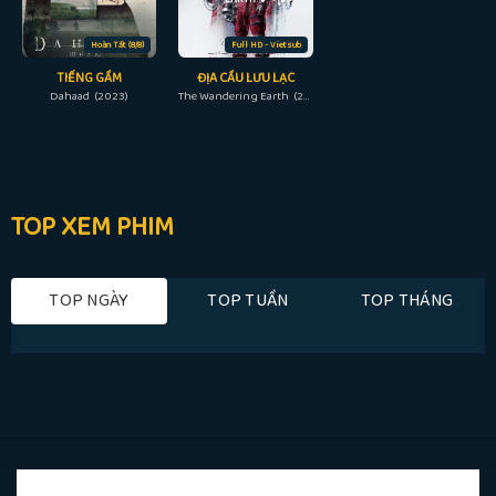
Hoàn Tất (8/8)
Full HD - Vietsub
TIẾNG GẦM
ĐỊA CẦU LƯU LẠC
Dahaad (2023)
The Wandering Earth (2019)
TOP XEM PHIM
TOP NGÀY
TOP TUẦN
TOP THÁNG