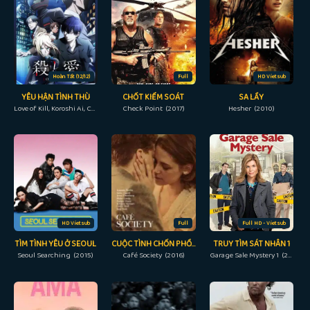
Hoàn Tất (12/12)
Full
HD Vietsub
YÊU HẬN TÌNH THÙ
CHỐT KIỂM SOÁT
SA LẦY
Love of Kill, Koroshi Ai, Cặp Đôi Sát Thủ (2022)
Check Point (2017)
Hesher (2010)
HD Vietsub
Full
Full HD - Vietsub
TÌM TÌNH YÊU Ở SEOUL
CUỘC TÌNH CHỐN PHỒN HOA
TRUY TÌM SÁT NHÂN 1
Seoul Searching (2015)
Café Society (2016)
Garage Sale Mystery 1 (2013)