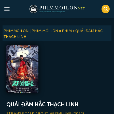
Skip
to
content
PHIMMOILON | PHIM MỚI LỚN
»
PHIM
»
QUÁI ĐÀM HẮC
THẠCH LINH
QUÁI ĐÀM HẮC THẠCH LINH
STRANGE TALK ABOUT HEISHILING
(2022)