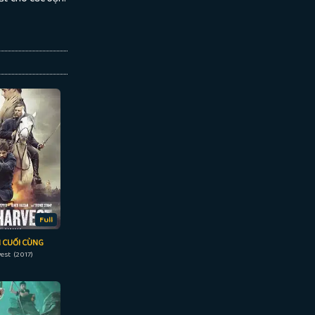
Full
 CUỐI CÙNG
vest (2017)