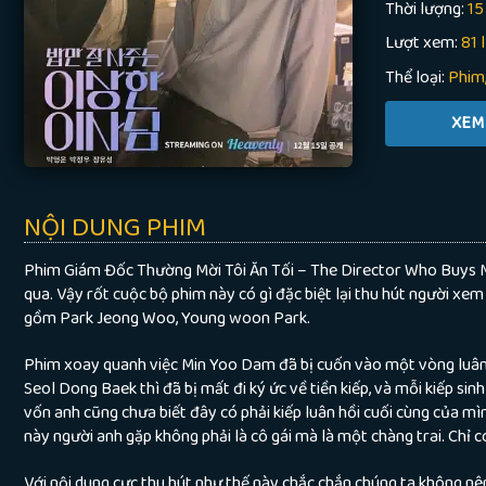
Thời lượng:
15
Lượt xem:
81 
Thể loại:
Phim
NỘI DUNG PHIM
Phim Giám Đốc Thường Mời Tôi Ăn Tối – The Director Who Buys M
qua. Vậy rốt cuộc bộ phim này có gì đặc biệt lại thu hút người xe
gồm Park Jeong Woo, Young woon Park.
Phim xoay quanh việc Min Yoo Dam đã bị cuốn vào một vòng luân h
Seol Dong Baek thì đã bị mất đi ký ức về tiền kiếp, và mỗi kiếp sin
vốn anh cũng chưa biết đây có phải kiếp luân hồi cuối cùng của m
này người anh gặp không phải là cô gái mà là một chàng trai. Chỉ 
Với nội dung cực thu hút như thế này chắc chắn chúng ta không n