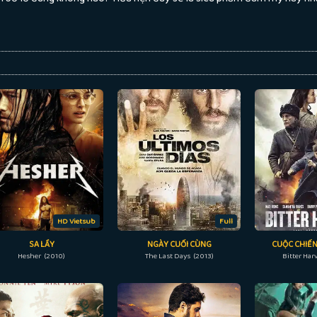
HD Vietsub
Full
SA LẦY
NGÀY CUỐI CÙNG
CUỘC CHIẾN
Hesher (2010)
The Last Days (2013)
Bitter Har