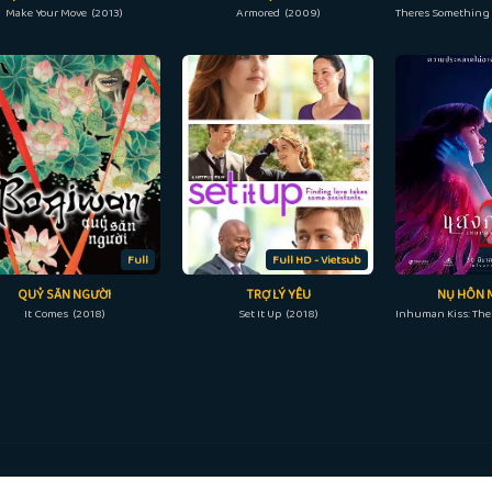
Make Your Move (2013)
Armored (2009)
Full
Full HD - Vietsub
QUỶ SĂN NGƯỜI
TRỢ LÝ YÊU
NỤ HÔN M
It Comes (2018)
Set It Up (2018)