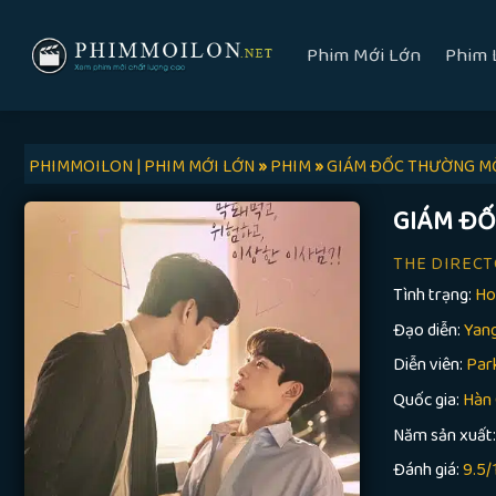
Skip
to
Phim Mới Lớn
Phim 
content
PHIMMOILON | PHIM MỚI LỚN
»
PHIM
»
GIÁM ĐỐC THƯỜNG MỜ
GIÁM ĐỐ
THE DIRECT
Tình trạng:
Ho
Đạo diễn:
Yan
Diễn viên:
Par
Quốc gia:
Hàn
Năm sản xuất
Đánh giá:
9.5/