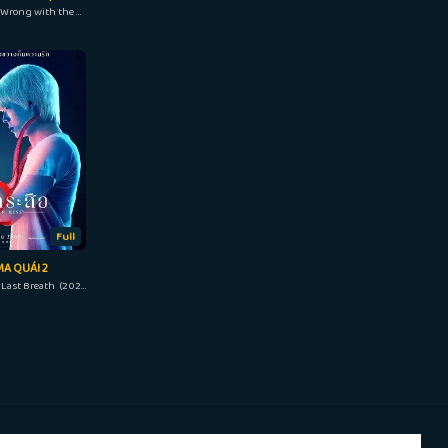
Theres Something Wrong with the Children (2023)
Full
A QUÁI 2
Inhuman Kiss: The Last Breath (2022)