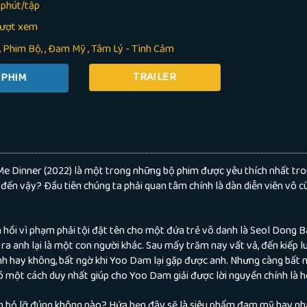
 phút/tập
lượt xem
Phim Bộ
,
Đam Mỹ
,
Tâm Lý - Tình Cảm
TRAILER
e Dinner (2022) là một trong những bộ phim được yêu thích nhất tr
m đến vậy? Đầu tiên chúng ta phải quan tâm chính là dàn diễn viên vô c
ồi vì phạm phải tội đặt tên cho một đứa trẻ vô danh là Seol Dong B
h ra anh lại là một con người khác. Sau mấy trăm nay vất vả, đến kiếp lu
ình hay không, bất ngờ khi Yoo Dam lại gặp được anh. Nhưng càng bất n
có một cách duy nhất giúp cho Yoo Dam giải được lời nguyền chính là 
ên bỏ lỡ đúng không nào? Hứa hẹn đây sẽ là siêu phẩm đam mỹ hay nhấ