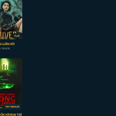
Full
 LUÂN HỒI
r (2023)
HD Vietsub
ỔN VỚI BỌN TRẺ