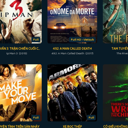
Full
Full HD - Vietsub
DIỆP VẤN 3: TRẬN CHIẾN CUỐI CÙNG
492: A MAN CALLED DEATH
TAM TUYẾN
Ip Man 3 (2015)
492: A Man Called Death (2017)
The Rive
Full
Full
YỆN TÌNH TRÊN SÀN NHẢY
XE BỌC THÉP
CÓ ĐIỀU KHÔNG 