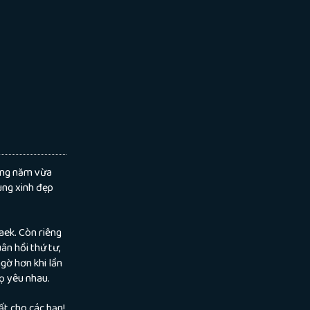
ong năm vừa
ùng xinh đẹp
aek. Còn riêng
ân hồi thứ tư,
gờ hơn khi lần
họ yêu nhau.
t cho các bạn!