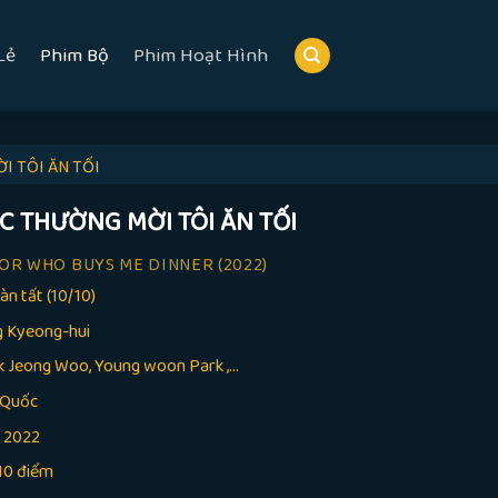
Lẻ
Phim Bộ
Phim Hoạt Hình
I TÔI ĂN TỐI
C THƯỜNG MỜI TÔI ĂN TỐI
OR WHO BUYS ME DINNER
(2022)
àn tất (10/10)
g Kyeong-hui
k Jeong Woo, Young woon Park ,...
 Quốc
:
2022
10 điểm