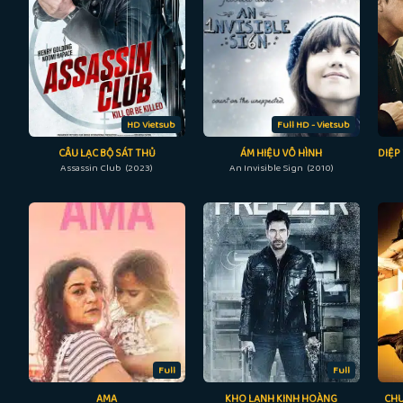
HD Vietsub
Full HD - Vietsub
CÂU LẠC BỘ SÁT THỦ
ÁM HIỆU VÔ HÌNH
Assassin Club (2023)
An Invisible Sign (2010)
Full
Full
AMA
KHO LẠNH KINH HOÀNG
CHU