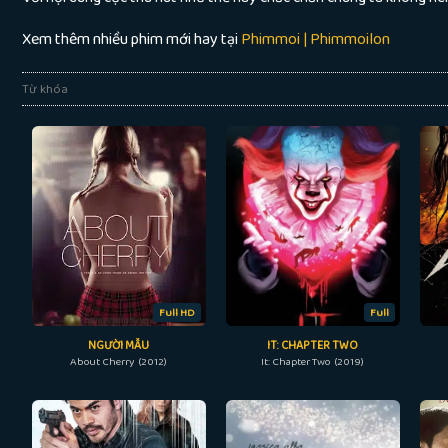
Xem thêm nhiều phim mới hay tại
Phimmoi | Phimmoilon
Từ khóa
Full HD
Full
NGƯỜI MẪU
IT: CHAPTER TWO
About Cherry (2012)
It: Chapter Two (2019)