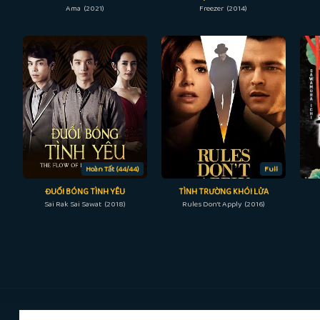
Ama (2021)
Freezer (2014)
Hoàn Tất (44/44)
Full
ĐUỔI BÓNG TÌNH YÊU
TÌNH TRƯỜNG KHÓI LỬA
Sai Rak Sai Sawat (2018)
Rules Don't Apply (2016)