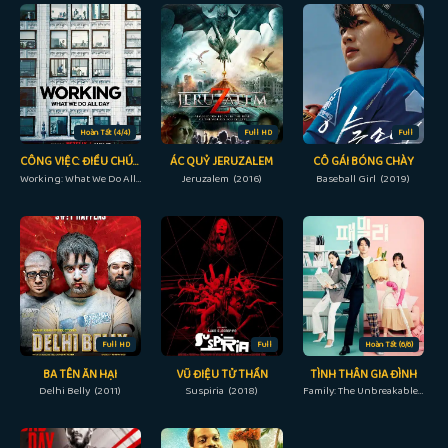
Hoàn Tất (4/4)
Full HD
Full
CÔNG VIỆC: ĐIỀU CHÚNG TA LÀM CẢ NGÀY
ÁC QUỶ JERUZALEM
CÔ GÁI BÓNG CHÀY
Working: What We Do All Day (2023)
Jeruzalem (2016)
Baseball Girl (2019)
Full HD
Full
Hoàn Tất (6/6)
BA TÊN ĂN HẠI
VŨ ĐIỆU TỬ THẦN
TÌNH THÂN GIA ĐÌNH
Delhi Belly (2011)
Suspiria (2018)
Family: The Unbreakable Bond (2023)