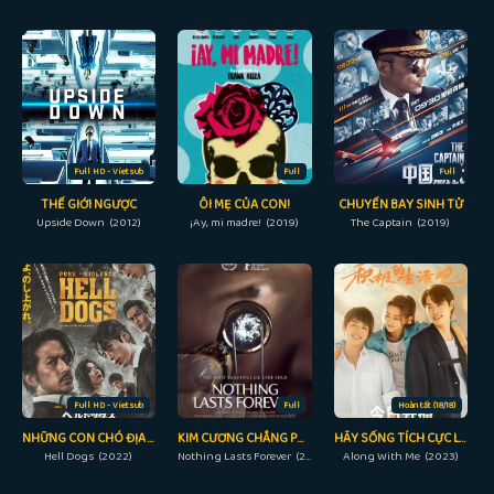
Full HD - Vietsub
Full
Full
THẾ GIỚI NGƯỢC
ÔI MẸ CỦA CON!
CHUYẾN BAY SINH TỬ
Upside Down (2012)
¡Ay, mi madre! (2019)
The Captain (2019)
Full HD - Vietsub
Full
Hoàn tất (18/18)
NHỮNG CON CHÓ ĐỊA NGỤC
KIM CƯƠNG CHẲNG PHẢI VĨNH HẰNG
HÃY SỐNG TÍCH CỰC LÊN
Hell Dogs (2022)
Nothing Lasts Forever (2022)
Along With Me (2023)