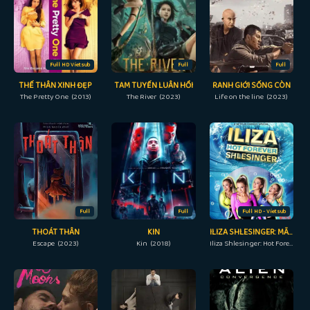
Full HD Vietsub
Full
Full
THẾ THÂN XINH ĐẸP
TAM TUYẾN LUÂN HỒI
RANH GIỚI SỐNG CÒN
The Pretty One (2013)
The River (2023)
Life on the line (2023)
Full
Full
Full HD - Vietsub
THOÁT THÂN
KIN
ILIZA SHLESINGER: MÃI NÓNG BỎNG
Escape (2023)
Kin (2018)
Iliza Shlesinger: Hot Forever (2022)