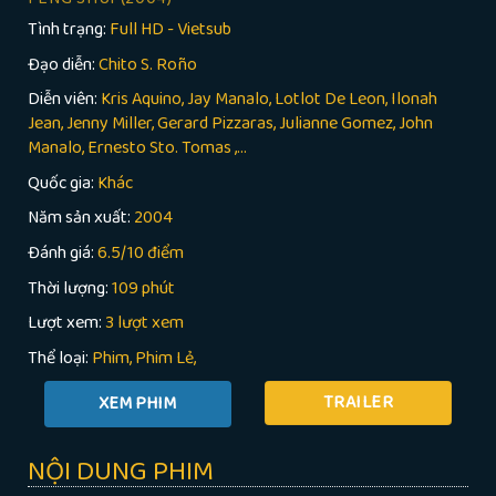
Tình trạng:
Full HD - Vietsub
Đạo diễn:
Chito S. Roño
Diễn viên:
Kris Aquino, Jay Manalo, Lotlot De Leon, Ilonah
Jean, Jenny Miller, Gerard Pizzaras, Julianne Gomez, John
Manalo, Ernesto Sto. Tomas ,...
Quốc gia:
Khác
Năm sản xuất:
2004
Đánh giá:
6.5/10 điểm
Thời lượng:
109 phút
Lượt xem:
3 lượt xem
Thể loại:
Phim
Phim Lẻ
TRAILER
NỘI DUNG PHIM