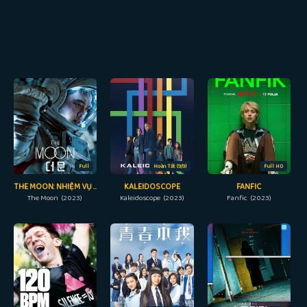
Full
Hoàn Tất (9/9)
Full HD
THE MOON: NHIỆM VỤ CUỐI CÙNG
KALEIDOSCOPE
FANFIC
The Moon (2023)
Kaleidoscope (2023)
Fanfic (2023)