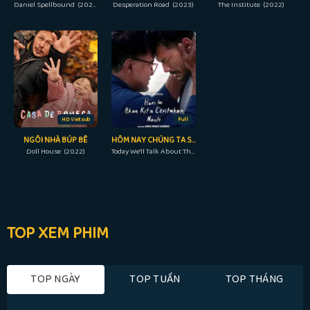
Daniel Spellbound (2022)
Desperation Road (2023)
The Institute (2022)
HD Vietsub
Full
NGÔI NHÀ BÚP BÊ
HÔM NAY CHÚNG TA SẼ NÓI VỀ NGÀY ĐÓ
Doll House (2022)
Today We'll Talk About That Day (2023)
TOP XEM PHIM
TOP NGÀY
TOP TUẦN
TOP THÁNG