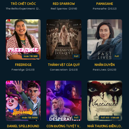
TRÒ CHẾT CHÓC
RED SPARROW
PAMASAHE
The Belko Experiment (2016)
Red Sparrow (2018)
Pamasahe (2022)
Hoàn Tất (8/8)
Full
Full
FREERIDGE
THÁNH VẬT CỦA QUỶ
NHÂN DUYÊN
Freeridge (2023)
Consecration (2023)
Past Lives (2023)
Hoàn Tất (10/10)
Full
Full HD - Vietsub
DANIEL SPELLBOUND
CON ĐƯỜNG TUYỆT VỌNG
NHÀ THƯƠNG ĐIÊN LOẠN