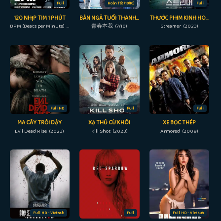
Full
Hoàn Tất (10/10)
Full
120 NHỊP TIM 1 PHÚT
BẢN NGÃ TUỔI THANH XUÂN
THƯỚC PHIM KINH HOÀNG
BPM (Beats per Minute) (2017)
青春本我 (7/10)
Streamer (2023)
Full HD
Full
Full
MA CÂY TRỖI DẬY
XẠ THỦ CỪ KHÔI
XE BỌC THÉP
Evil Dead Rise (2023)
Kill Shot (2023)
Armored (2009)
Full HD - Vietsub
Full
Full HD - Vietsub