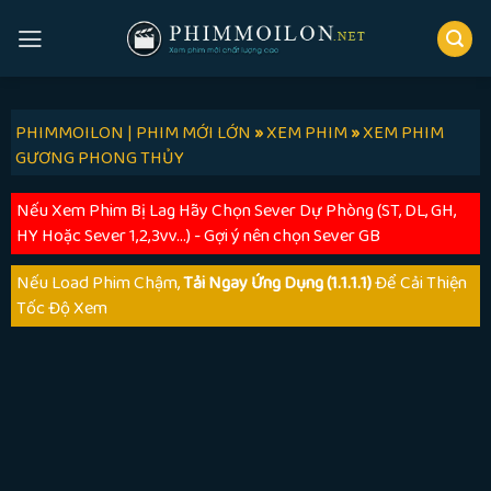
Skip
to
content
PHIMMOILON | PHIM MỚI LỚN
»
XEM PHIM
»
XEM PHIM
GƯƠNG PHONG THỦY
Nếu Xem Phim Bị Lag Hãy Chọn Sever Dự Phòng (ST, DL, GH,
HY Hoặc Sever 1,2,3vv...) - Gợi ý nên chọn Sever GB
Nếu Load Phim Chậm,
Tải Ngay Ứng Dụng (1.1.1.1)
Để Cải Thiện
Tốc Độ Xem