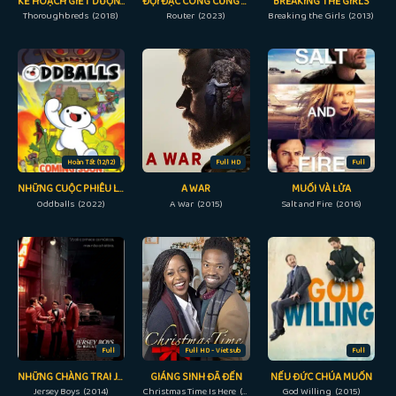
KẾ HOẠCH GIẾT DƯỢNG
ĐỘI ĐẶC CÔNG CUNG NGUYÊN
BREAKING THE GIRLS
Thoroughbreds (2018)
Router (2023)
Breaking the Girls (2013)
Hoàn Tất (12/12)
Full HD
Full
NHỮNG CUỘC PHIÊU LƯU KỲ QUẶC CỦA JAMES VÀ MAX
A WAR
MUỐI VÀ LỬA
Oddballs (2022)
A War (2015)
Salt and Fire (2016)
Full
Full HD - Vietsub
Full
NHỮNG CHÀNG TRAI JERSEY
GIÁNG SINH ĐÃ ĐẾN
NẾU ĐỨC CHÚA MUỐN
Jersey Boys (2014)
Christmas Time Is Here (2021)
God Willing (2015)