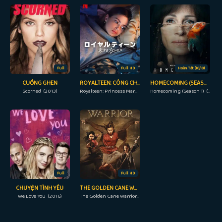
Full
Full HD
Hoàn Tất (10/10)
CUỒNG GHEN
ROYALTEEN: CÔNG CHÚA MARGRETHE
HOMECOMING (SEASON 1)
Scorned (2013)
Royalteen: Princess Margrethe (2023)
Homecoming (Season 1) (2018)
Full
Full HD
CHUYỆN TÌNH YÊU
THE GOLDEN CANE WARRIOR
We Love You (2016)
The Golden Cane Warrior (2014)