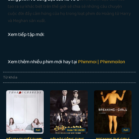
tạo ra sự khác biệt trên thế giới sẽ chia sẻ những câu chuyện
cuộc đời đầy cảm hứng của họ trong loạt phim do Hoàng tử Harry
và Meghan sản xuất.
Xem tiếp tập mới:
Xem thêm nhiều phim mới hay tại
Phimmoi | Phimmoilon
Từ khóa
Full
Hoàn Tất (20/20)
Full