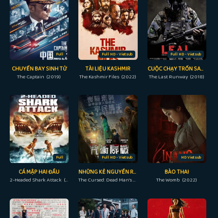
Full
Full HD - Vietsub
Full HD - Vietsub
CHUYẾN BAY SINH TỬ
TÀI LIỆU KASHMIR
CUỘC CHẠY TRỐN SAU CÙNG
The Captain (2019)
The Kashmir Files (2022)
The Last Runway (2018)
Full
Full HD - Vietsub
HD Vietsub
CÁ MẬP HAI ĐẦU
NHỮNG KẺ NGUYỀN RỦA
BÀO THAI
2-Headed Shark Attack (2012)
The Cursed: Dead Man's Prey (2021)
The Womb (2022)