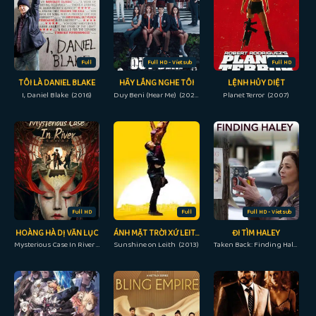
Full
Full HD - Vietsub
Full HD
TÔI LÀ DANIEL BLAKE
HÃY LẮNG NGHE TÔI
LỆNH HỦY DIỆT
I, Daniel Blake (2016)
Duy Beni (Hear Me) (2022)
Planet Terror (2007)
Full HD
Full
Full HD - Vietsub
HOÀNG HÀ DỊ VĂN LỤC
ÁNH MẶT TRỜI XỨ LEITH
ĐI TÌM HALEY
Mysterious Case In River (2023)
Sunshine on Leith (2013)
Taken Back: Finding Haley (2012)