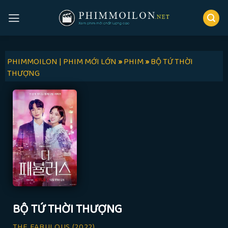
Skip
to
content
PHIMMOILON | PHIM MỚI LỚN
»
PHIM
»
BỘ TỨ THỜI
THƯỢNG
BỘ TỨ THỜI THƯỢNG
THE FABULOUS
(2022)