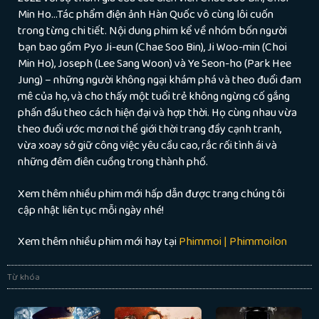
Min Ho…Tác phẩm điện ảnh Hàn Quốc vô cùng lôi cuốn
trong từng chi tiết. Nội dung phim kể về nhóm bốn người
bạn bao gồm Pyo Ji-eun (Chae Soo Bin), Ji Woo-min (Choi
Min Ho), Joseph (Lee Sang Woon) và Ye Seon-ho (Park Hee
Jung) – những người không ngại khám phá và theo đuổi đam
mê của họ, và cho thấy một tuổi trẻ không ngừng cố gắng
phấn đấu theo cách hiện đại và hợp thời. Họ cùng nhau vừa
theo đuổi ước mơ nơi thế giới thời trang đầy cạnh tranh,
vừa xoay sở giữ công việc yêu cầu cao, rắc rối tình ái và
những đêm điên cuồng trong thành phố.
Xem thêm nhiều phim mới hấp dẫn được trang chúng tôi
cập nhật liên tục mỗi ngày nhé!
Xem thêm nhiều phim mới hay tại
Phimmoi | Phimmoilon
Từ khóa