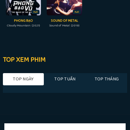
Full
Full
PHONG BẠO
SOUND OF METAL
Cloudy Mountain (2021)
Sound of Metal (2019)
TOP XEM PHIM
TOP NGÀY
TOP TUẦN
TOP THÁNG