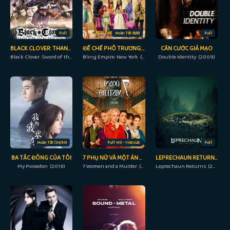
Full
Hoàn Tất (8/8)
Full
BLACK CLOVER: THANH KIẾM CỦA MA PHÁP VƯƠNG
ĐẾ CHẾ PHÔ TRƯƠNG: NEW YORK
CĂN CƯỚC GIẢ MẠO
Black Clover: Sword of the Wizard King (2023)
Bling Empire: New York (2023)
Double Identity (2009)
Hoàn Tất (34/34)
Full HD - Vietsub
Full
BA TẮC ĐÔNG CỦA TÔI
7 PHỤ NỮ VÀ MỘT ÁN MẠNG
LEPRECHAUN RETURNS
My Posiedon (2019)
7 Women and a Murder (2022)
Leprechaun Returns (2018)