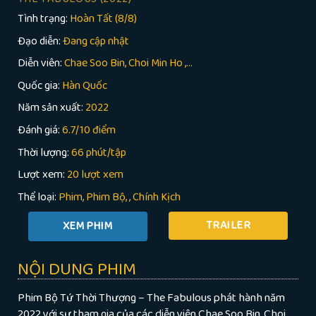
Tình trạng:
Hoàn Tất (8/8)
Đạo diễn:
Đang cập nhật
Diễn viên:
Chae Soo Bin, Choi Min Ho ,...
Quốc gia:
Hàn Quốc
Năm sản xuất:
2022
Đánh giá:
6.7/10 điểm
Thời lượng:
66 phút/tập
Lượt xem:
20 lượt xem
Thể loại:
Phim
Phim Bộ
,
Chính Kịch
TRAILER
NỘI DUNG PHIM
Phim Bộ Tứ Thời Thượng – The Fabulous phát hành năm
2022 với sự tham gia của các diễn viên Chae Soo Bin, Choi