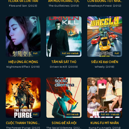
FLORA VÀ CON TRAI
ÂM MƯU HOÀNG TỘC
CON ĐƯỜNG TỐT NHẤT Ở BROADWAY
Flora and Son (2023)
The Guillotines (2013)
Broadway’s Finest (2012)
Full
Full HD VietSub
Full
HIỆU ỨNG ÁC MỘNG
TẦM NÃ SÁT THỦ
SIÊU XE ĐẠI CHIẾN
Nightmare Effect (2018)
Driven to Kill (2009)
Wheely (2018)
Full
HD Vietsub
Full HD - Vietsub
CUỘC THANH TRỪNG VĨNH VIỄN
SONG ĐỀ XÃ HỘI
KUNG FU MỸ NHÂN
The Forever Purge (2021)
The Social Dilemma (2020)
Kung Fu Angels (2014)