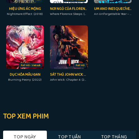
HIỆU ỨNG ÁC MỘNG
NƠI NGỦ CỦA FLORENCE
UM ANO INESQUECÍVEL – INVERNO
Nightmare Effect (2018)
Where Florence Sleeps (2016)
An Unforgettable Year – Winter (2023)
Full HD - Vietsub
Full HD
DỤC HỎA MẪU ĐAN
SÁT THỦ JOHN WICK: PHẦN 4
Burning Peony (2022)
John Wick: Chapter 4 (2023)
TOP XEM PHIM
TOP NGÀY
TOP TUẦN
TOP THÁNG