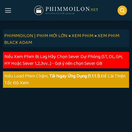
Skip
to
content
PHIMMOILON | PHIM MỚI LỚN
»
XEM PHIM
»
XEM PHIM
BLACK ADAM
Nếu Xem Phim Bị Lag Hãy Chọn Sever Dự Phòng (ST, DL, GH,
HY Hoặc Sever 1,2,3vv...) - Gợi ý nên chọn Sever GB
Nếu Load Phim Chậm,
Tải Ngay Ứng Dụng (1.1.1.1)
Để Cải Thiện
Tốc Độ Xem