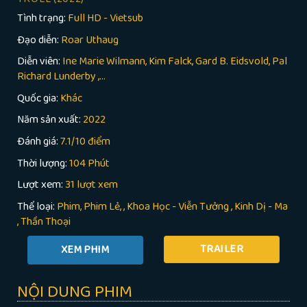
Tình trạng:
Full HD - Vietsub
Đạo diễn:
Roar Uthaug
Diễn viên:
Ine Marie Wilmann, Kim Falck, Gard B. Eidsvold, Pal
Richard Lunderby ,...
Quốc gia:
Khác
Năm sản xuất:
2022
Đánh giá:
7.1/10 điểm
Thời lượng:
104 Phút
Lượt xem:
31 lượt xem
Thể loại:
Phim
Phim Lẻ
,
Khoa Học - Viễn Tưởng
,
Kinh Dị - Ma
,
Thần Thoại
TRAILER
NỘI DUNG PHIM