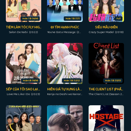
Hoàn Tất (16/16)
Hoàn Tất (7/7)
Full
TIỆM LÀM TÓC FLY HIGH, BUTTERFLY
ĐI TÌM HẠNH PHÚC
SIÊU MẪU ĐIÊN
Salon De Nabi (2022)
You‘ve Got a Message (2022)
Crazy Super Model (2018)
Hoàn tất (18/18)
Hoàn Tất (12/12)
Hoàn Tất (15/15)
SẾP CỦA TÔI SAO LẠI NHƯ VẬY
HIỀN GIẢ TỰ XƯNG LÀ ĐỒ ĐỆ HIỀN GIẢ TẠI DỊ GIỚI
THE CLIENT LIST (PHẦN 2)
Love Me Like I Do (2023)
Kenja no Deshi wo Nanoru Kenja, She Professed Herself Pupil of the Wise Man (2022)
The Client List (Season 2) (2013)