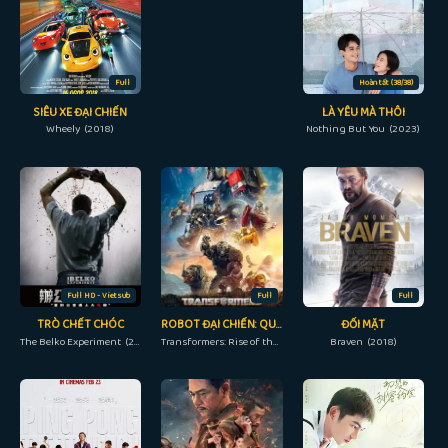
Full
Hoàn tất (38/38)
SIÊU XE ĐẠI CHIẾN
LÀ YÊU MÀ THÔI
Wheely (2018)
Nothing But You (2023)
Full HD - Vietsub
Full
Full
TRÒ CHẾT CHÓC
ROBOT ĐẠI CHIẾN: QUÁI THÚ TRỖI DẬY
ĐỐI MẶT
The Belko Experiment (2016)
Transformers: Rise of the Beasts (2023)
Braven (2018)