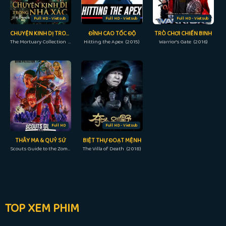
Full HD - Vietsub
Full HD - Vietsub
Full HD - Vietsub
CHUYỆN KINH DỊ TRONG NHÀ XÁC
ĐỈNH CAO TỐC ĐỘ
TRÒ CHƠI CHIẾN BINH
The Mortuary Collection (2019)
Hitting the Apex (2015)
Warrior's Gate (2016)
Full HD
Full HD - Vietsub
THÂY MA & QUỶ SỨ
BIỆT THỰ ĐOẠT MỆNH
Scouts Guide to the Zombie Apocalypse (2015)
The Villa of Death (2018)
TOP XEM PHIM