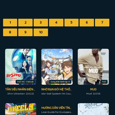
1
2
3
4
5
6
7
8
9
10
Full HD - Vietsub
Đang phát hành tập 13
Full
TÂN SIÊU NHÂN ĐIỆN QUANG
NHỜ BẠN ĐÓ! HỆ THỐNG CHIẾN THẦN
MUD
Shin Ultraman (2022)
War God System! I’m Counting On You! (2022)
Mud (2013)
HƯỚNG DẪN VIÊN TÌNH YÊU
Love Guide for Dumpees (2015)