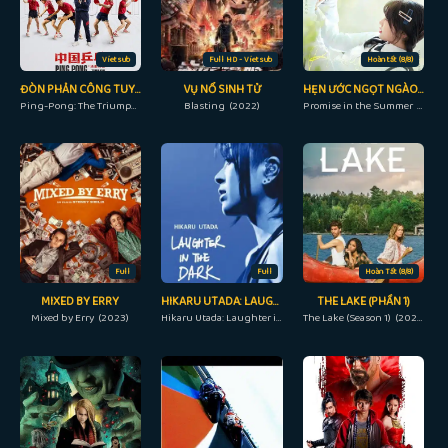
Vietsub
Full HD - Vietsub
Hoàn tất (8/8)
ĐÒN PHẢN CÔNG TUYỆT ĐỈNH
VỤ NỔ SINH TỬ
HẸN ƯỚC NGỌT NGÀO ĐẦU HẠ
Ping-Pong: The Triumph (2023)
Blasting (2022)
Promise in the Summer (2023)
Full
Full
Hoàn Tất (8/8)
MIXED BY ERRY
HIKARU UTADA: LAUGHTER IN THE DARK TOUR 2018
THE LAKE (PHẦN 1)
Mixed by Erry (2023)
Hikaru Utada: Laughter in the Dark Tour 2018 (2019)
The Lake (Season 1) (2022)