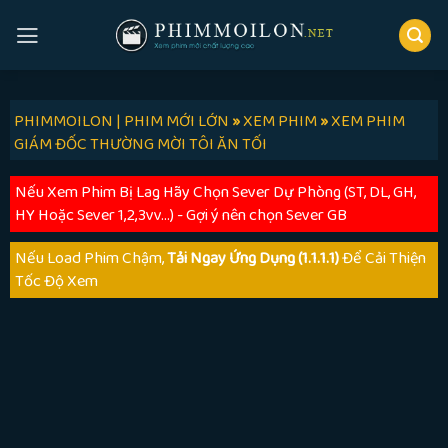
Skip
to
content
PHIMMOILON | PHIM MỚI LỚN
»
XEM PHIM
»
XEM PHIM
GIÁM ĐỐC THƯỜNG MỜI TÔI ĂN TỐI
Nếu Xem Phim Bị Lag Hãy Chọn Sever Dự Phòng (ST, DL, GH,
HY Hoặc Sever 1,2,3vv...) - Gợi ý nên chọn Sever GB
Nếu Load Phim Chậm,
Tải Ngay Ứng Dụng (1.1.1.1)
Để Cải Thiện
Tốc Độ Xem