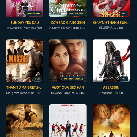
HD Vietsub
Hoàn Tất (6/6)
Full
SUNDAY YÊU DẤU
CƠN BÃO GIÁNG SINH
KHUYNH THÀNH SỦNG PHI
A Sunday Affair (9.5/10)
A Storm for Christmas (2022)
倾城宠妃 (2018)
Full
Full HD - Vietsub
Full
THÁM TỬ MAIGRET 2- NGƯỜI ĐÃ KHUẤT
VƯỢT QUA GIỚI HẠN
ASSASSIN
Maigret's Dead Man (2016)
Beyond Paradise (2016)
Assassin (2023)