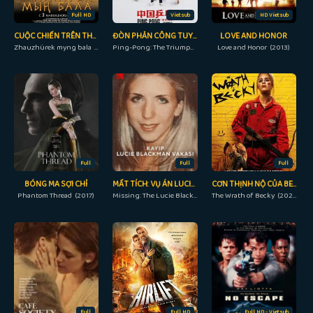
Full HD
Vietsub
HD Vietsub
CUỘC CHIẾN TRÊN THẢO NGUYÊN
ĐÒN PHẢN CÔNG TUYỆT ĐỈNH
LOVE AND HONOR
Zhauzhürek myng bala (2012)
Ping-Pong: The Triumph (2023)
Love and Honor (2013)
Full
Full
Full
BÓNG MA SỢI CHỈ
MẤT TÍCH: VỤ ÁN LUCIE BLACKMAN
CƠN THỊNH NỘ CỦA BECKY
Phantom Thread (2017)
Missing: The Lucie Blackman Case (2023)
The Wrath of Becky (2023)
Full
Full HD
Full HD - Vietsub