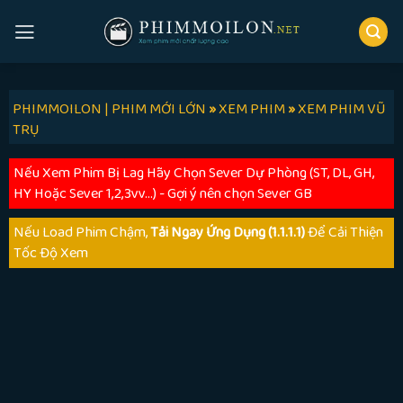
Skip
to
content
PHIMMOILON | PHIM MỚI LỚN
»
XEM PHIM
»
XEM PHIM VŨ
TRỤ
Nếu Xem Phim Bị Lag Hãy Chọn Sever Dự Phòng (ST, DL, GH,
HY Hoặc Sever 1,2,3vv...) - Gợi ý nên chọn Sever GB
Nếu Load Phim Chậm,
Tải Ngay Ứng Dụng (1.1.1.1)
Để Cải Thiện
Tốc Độ Xem