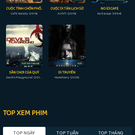
CUỘC TÌNH CHỐN PHỒN HOA
CUỘC DI TẢN LỊCH SỬ
NO ESCAPE
Café Society (2016)
Airlift (2016)
No Escape (1994)
Full HD Vietsub
Full
SÂN CHƠI CỦA QUỶ
DI TRUYỀN
Devil's Playground (2010)
Hereditary (2018)
TOP XEM PHIM
TOP NGÀY
TOP TUẦN
TOP THÁNG