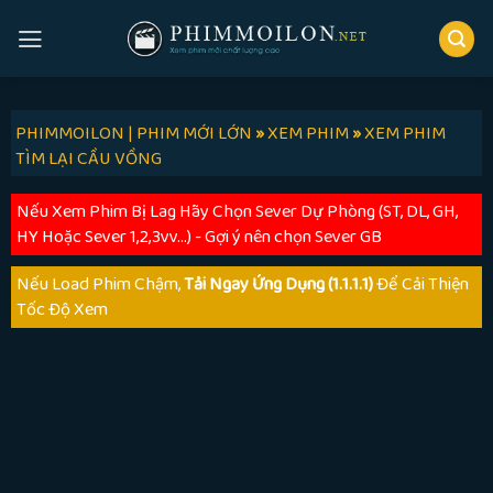
Skip
to
content
PHIMMOILON | PHIM MỚI LỚN
»
XEM PHIM
»
XEM PHIM
TÌM LẠI CẦU VỒNG
Nếu Xem Phim Bị Lag Hãy Chọn Sever Dự Phòng (ST, DL, GH,
HY Hoặc Sever 1,2,3vv...) - Gợi ý nên chọn Sever GB
Nếu Load Phim Chậm,
Tải Ngay Ứng Dụng (1.1.1.1)
Để Cải Thiện
Tốc Độ Xem