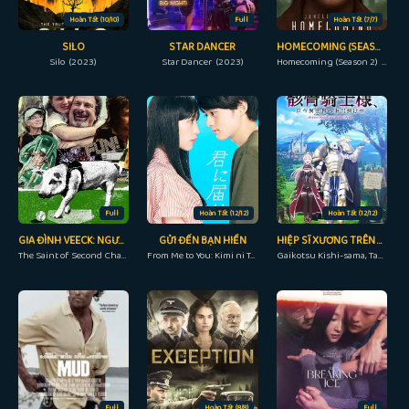
Hoàn Tất (10/10)
Full
Hoàn Tất (7/7)
SILO
STAR DANCER
HOMECOMING (SEASON 2)
Silo (2023)
Star Dancer (2023)
Homecoming (Season 2) (2020)
Full
Hoàn Tất (12/12)
Hoàn Tất (12/12)
GIA ĐÌNH VEECK: NGƯỜI TRAO CƠ HỘI THỨ HAI
GỬI ĐẾN BẠN HIỀN
HIỆP SĨ XƯƠNG TRÊN ĐƯỜNG DU HÀNH ĐẾN THẾ GIỚI KHÁC
The Saint of Second Chances (2023)
From Me to You: Kimi ni Todoke (2023)
Gaikotsu Kishi-sama, Tadaima Isekai e Odekakechuu, Skeleton Knight in Another World (2022)
Full
Hoàn Tất (8/8)
Full