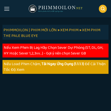
Skip
to
content
PHIMMOILON | PHIM MỚI LỚN
»
XEM PHIM
»
XEM PHIM
THE PALE BLUE EYE
Nếu Xem Phim Bị Lag Hãy Chọn Sever Dự Phòng (ST, DL, GH,
HY Hoặc Sever 1,2,3vv...) - Gợi ý nên chọn Sever GB
Nếu Load Phim Chậm,
Tải Ngay Ứng Dụng (1.1.1.1)
Để Cải Thiện
Tốc Độ Xem