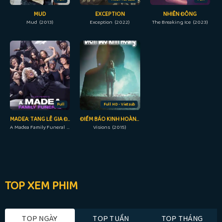
MUD
EXCEPTION
NHIÊN ĐÔNG
Mud (2013)
Exception (2022)
The Breaking Ice (2023)
Full
Full HD - Vietsub
MADEA: TANG LỄ GIA ĐÌNH
ĐIỀM BÁO KINH HOÀNG
A Madea Family Funeral (2019)
Visions (2015)
TOP XEM PHIM
TOP NGÀY
TOP TUẦN
TOP THÁNG