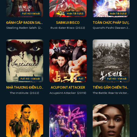
Full HD Vietsub
Hoàn Tất (12/12)
Hoàn Tất (12/12)
ĐÁNH CẮP RADEN SALEH
SABIKUI BISCO
TOÀN CHỨC PHÁP SƯ (PHẦN 2)
Stealing Raden Saleh (2022)
Rust-Eater Bisco (2022)
Quanzhi Fashi (Season 2) (2017)
Full HD - Vietsub
Full
Full HD - Vietsub
NHÀ THƯƠNG ĐIÊN LOẠN
ACUPOINT ATTACKER
TIẾNG GẦM CHIẾN THẮNG
The Institute (2022)
Acupoint Attacker (2019)
The Battle: Roar to Victory (2019)