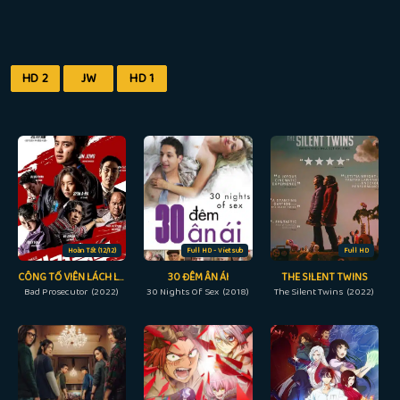
HD 2
JW
HD 1
Hoàn Tất (12/12)
Full HD - Vietsub
Full HD
CÔNG TỐ VIÊN LÁCH LUẬT
30 ĐÊM ÂN ÁI
THE SILENT TWINS
Bad Prosecutor (2022)
30 Nights Of Sex (2018)
The Silent Twins (2022)